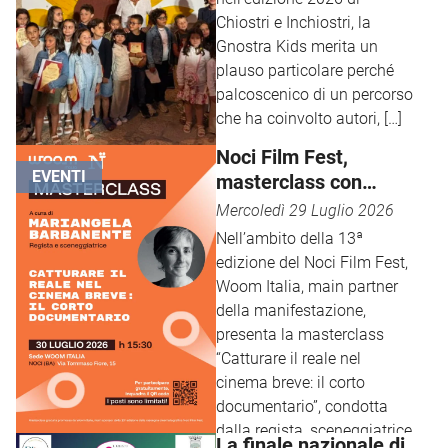
Chiostri e Inchiostri, la
Gnostra Kids merita un
plauso particolare perché
palcoscenico di un percorso
che ha coinvolto autori, […]
Noci Film Fest,
EVENTI
masterclass con
Mariangela
Mercoledì 29 Luglio 2026
Barbanente
Nell’ambito della 13ª
edizione del Noci Film Fest,
Woom Italia, main partner
della manifestazione,
presenta la masterclass
“Catturare il reale nel
cinema breve: il corto
documentario”, condotta
dalla regista, sceneggiatrice
La finale nazionale di