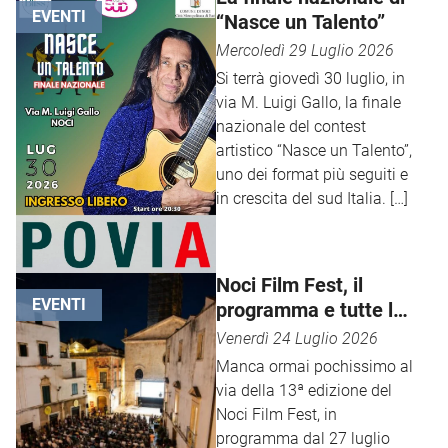
[…]
EVENTI
“Nasce un Talento”
Mercoledì 29 Luglio 2026
Si terrà giovedì 30 luglio, in
via M. Luigi Gallo, la finale
nazionale del contest
artistico “Nasce un Talento”,
uno dei format più seguiti e
in crescita del sud Italia. […]
Noci Film Fest, il
EVENTI
programma e tutte le
novità
Venerdì 24 Luglio 2026
Manca ormai pochissimo al
via della 13ª edizione del
Noci Film Fest, in
programma dal 27 luglio