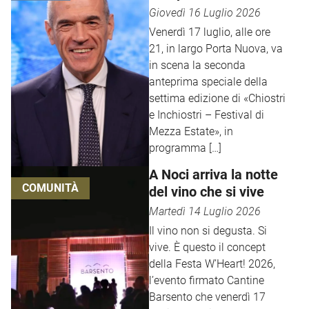
e Inchiostri
Giovedì 16 Luglio 2026
Venerdì 17 luglio, alle ore
21, in largo Porta Nuova, va
in scena la seconda
anteprima speciale della
settima edizione di «Chiostri
e Inchiostri – Festival di
Mezza Estate», in
programma […]
A Noci arriva la notte
COMUNITÀ
del vino che si vive
Martedì 14 Luglio 2026
Il vino non si degusta. Si
vive. È questo il concept
della Festa W’Heart! 2026,
l’evento firmato Cantine
Barsento che venerdì 17