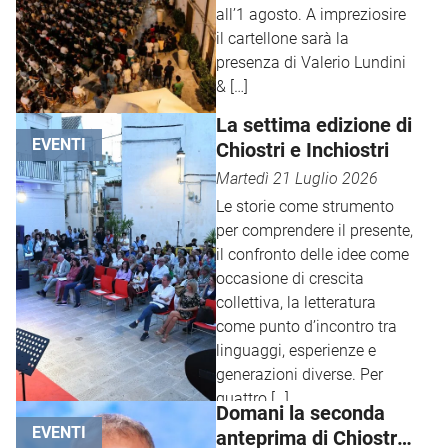
all’1 agosto. A impreziosire
il cartellone sarà la
presenza di Valerio Lundini
& […]
La settima edizione di
EVENTI
Chiostri e Inchiostri
Martedì 21 Luglio 2026
Le storie come strumento
per comprendere il presente,
il confronto delle idee come
occasione di crescita
collettiva, la letteratura
come punto d’incontro tra
linguaggi, esperienze e
generazioni diverse. Per
quattro […]
Domani la seconda
EVENTI
anteprima di Chiostri