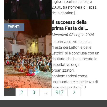
luglio, a partire dalle ore
20.30, trasformerà gli spazi
della cantina […]
Il successo della
EVENTI
prima Festa dei
Lettori e delle Lettrici
Mercoledì 08 Luglio 2026
La prima edizione della
“Festa dei Lettori e delle
Lettrici” si è conclusa con un
risultato che ha superato le
aspettative degli
organizzatori,
confermandosi come
un’importante esperienza di
promozione della […]
1
2
3
…
917
