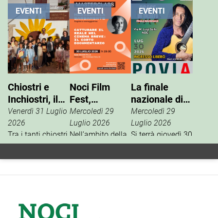
EVENTI
EVENTI
EVENTI
Chiostri e
Noci Film
La finale
Inchiostri, il
Fest,
nazionale di
successo
masterclass
“Nasce un
Venerdì 31 Luglio
Mercoledì 29
Mercoledì 29
della Gnostra
con
Talento”
2026
Luglio 2026
Luglio 2026
Kids
Tra i tanti chiostri,
Mariangela
Nell’ambito della
Si terrà giovedì 30
palazzi e piazze
13ª edizione del
luglio, in via M.
Barbanente
coinvolte
Noci Film Fest,
Luigi Gallo, la
nell’edizione
Woom Italia,
finale nazionale
2026 di Chiostri e
main partner
del contest
Inchiostri, la
della
artistico “Nasce
Gnostra Kids
manifestazione,
un Talento”, uno
merita un plauso
presenta la
dei format più