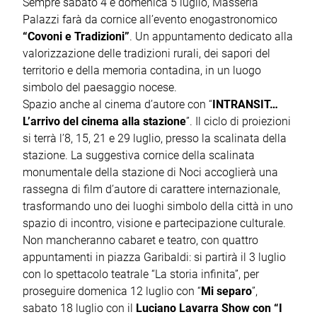
Sempre sabato 4 e domenica 5 luglio, Masseria
Palazzi farà da cornice all’evento enogastronomico
“Covoni e Tradizioni”
. Un appuntamento dedicato alla
valorizzazione delle tradizioni rurali, dei sapori del
territorio e della memoria contadina, in un luogo
simbolo del paesaggio nocese.
Spazio anche al cinema d’autore con “
INTRANSIT…
L’arrivo del cinema alla stazione
”. Il ciclo di proiezioni
si terrà l’8, 15, 21 e 29 luglio, presso la scalinata della
stazione. La suggestiva cornice della scalinata
monumentale della stazione di Noci accoglierà una
rassegna di film d’autore di carattere internazionale,
trasformando uno dei luoghi simbolo della città in uno
spazio di incontro, visione e partecipazione culturale.
Non mancheranno cabaret e teatro, con quattro
appuntamenti in piazza Garibaldi: si partirà il 3 luglio
con lo spettacolo teatrale “La storia infinita”, per
proseguire domenica 12 luglio con “
Mi separo
”,
sabato 18 luglio con il
Luciano Lavarra Show con “I