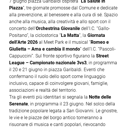
7 giugno piazza Garibaldi ospiterà “
La Salute in
Piazza
”, tre giornate promosse dal Comune e dedicate
alla prevenzione, al benessere e alla cura di sé. Spazio
anche alla musica, alla creatività e allo sport con il
concerto dell’
Orchestrina Giovanile
dell’I.C. “Gallo-
Positano”, la ciclostorica “
La Matta
”, la
Giornata
dell’Arte 2026
al Meet Park e il musical “
Romeo e
Giulietta – Ama e cambia il mondo
” dell’I.C. “Pascoli-
Cappuccini”. Sul fronte sportivo figurano la
Street
League – Campionato nazionale 3vs3
, in programma
il 20 e 21 giugno in piazza Garibaldi. Eventi che
confermano il ruolo dello sport come linguaggio
inclusivo, capace di coinvolgere giovani, famiglie,
associazioni e realtà del territorio.
Tra gli eventi più identitari si segnala la
Notte delle
Serenate
, in programma il 23 giugno. Nel solco della
tradizione popolare legata a San Giovanni. Le gnostre,
le vie e le piazze del borgo antico torneranno a
risuonare di musica e canti popolari, rievocando