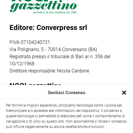
particolare perché
masterclass
seguiti e in
palcoscenico di
“Catturare il reale
crescita del sud
un percorso che
nel cinema breve:
Italia. […]
Editore: Converpress srl
ha coinvolto
il corto
autori, […]
documentario”,
condotta dalla
P.IVA 07104240721
regista,
Via Polignano, 5 - 70014 Conversano (BA)
sceneggiatrice […]
Registrato presso il tribunale di Bari al n. 356 del
10/12/1968
Direttore responsabile: Nicola Cardone
NOCI gazzettino
Gestisci Consenso
Redazione
Largo Garibaldi, 1 - 70015 Noci (BA) tel.
Per fornire le migliori esperienze, utilizziamo tecnologie come i cookie per
+39 080 4979274
|
info@nocigazzettino.it
Contatti
|
memorizzare e/o accedere alle informazioni del dispositivo. Il consenso a
Archivio
queste tecnologie ci permetterà di elaborare dati come il comportamento di
navigazione o ID unici su questo sito. Non acconsentire o ritirare il consenso
può influire negativamente su alcune caratteristiche e funzioni.