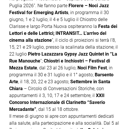
Puglia 2026”. Ne fanno parte
Florere – Noci Jazz
Festival for Emerging Artists
, in programma il 30
giugno, 1 e 2 luglio; il 4 e 5 luglio il Chiostro delle
Clarisse e largo Porta Nuova ospiteranno la
Festa dei
Lettori e delle Lettrici; INTRANSIT… L’arrivo del
cinema alla stazione
”, il ciclo di proiezioni si terrà l’8,
15, 21 e 29 luglio, presso la scalinata della stazione; il
22 luglio
Pietro Lazazzara Gypsy Jazz Quintet in “La
Rue Manouche
”;
Chiostri e Inchiostri – Festival di
Mezza Estate
, dal 23 al 26 luglio;
Noci Film Fest
, in
programma il 30 e 31 luglio e il 1° agosto;
Barsento
Arte
, il 18, 20, 22 e 23 agosto;
Settembre in Santa
Chiara
– Circolo di Conversazioni Storiche, con
appuntamenti il 3, 10, 17 e 24 settembre; il
XXII
Concorso Internazionale di Clarinetto “Saverio
Mercadante”
, dal 15 al 18 ottobre.
Il mese di giugno si apre con appuntamenti dedicati
alla salute, alla partecipazione e alla socialità. Dal 5 al