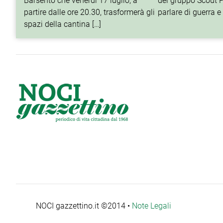
Barsento che venerdì 17 luglio, a
del gruppo Scout P
partire dalle ore 20.30, trasformerà gli
parlare di guerra e 
spazi della cantina […]
NOCI gazzettino.it ©2014 •
Note Legali