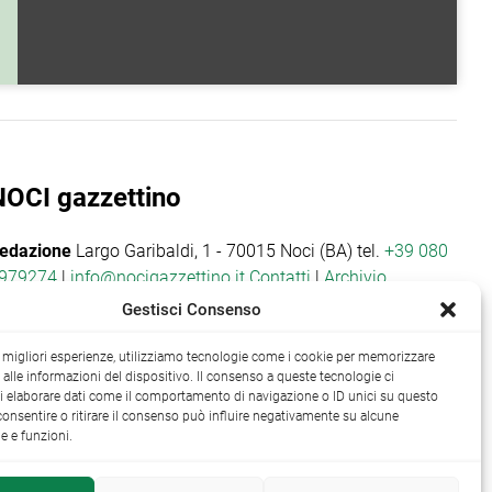
NOCI gazzettino
edazione
Largo Garibaldi, 1 - 70015 Noci (BA) tel.
+39 080
979274
|
info@nocigazzettino.it
Contatti
|
Archivio
Gestisci Consenso
le migliori esperienze, utilizziamo tecnologie come i cookie per memorizzare
alle informazioni del dispositivo. Il consenso a queste tecnologie ci
i elaborare dati come il comportamento di navigazione o ID unici su questo
consentire o ritirare il consenso può influire negativamente su alcune
he e funzioni.