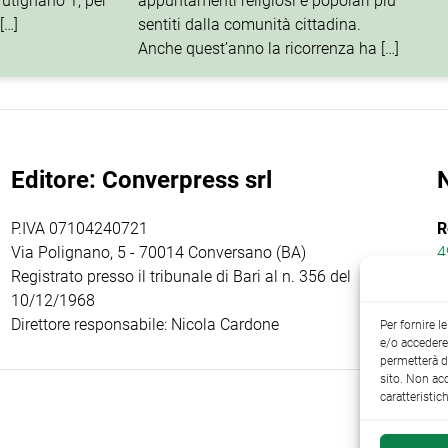
utignano 1, per
appuntamenti religiosi e popolari più
[…]
sentiti dalla comunità cittadina.
Anche quest’anno la ricorrenza ha […]
Editore: Converpress srl
P.IVA 07104240721
R
Via Polignano, 5 - 70014 Conversano (BA)
4
Registrato presso il tribunale di Bari al n. 356 del
10/12/1968
Direttore responsabile: Nicola Cardone
Per fornire 
e/o accedere 
permetterà d
sito. Non ac
caratteristic