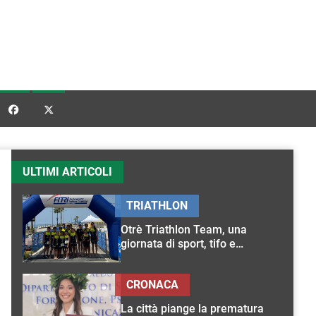


ULTIMI ARTICOLI
TRIATHLON
Otrè Triathlon Team, una
giornata di sport, tifo e
condivisione
CRONACA
La città piange la prematura