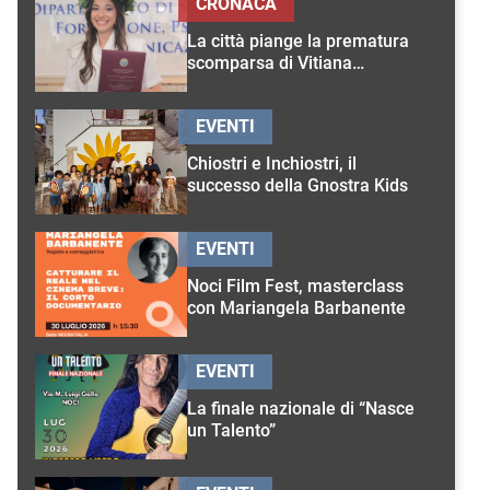
CRONACA
La città piange la prematura
scomparsa di Vitiana
D’Onghia
EVENTI
Chiostri e Inchiostri, il
successo della Gnostra Kids
EVENTI
Noci Film Fest, masterclass
con Mariangela Barbanente
EVENTI
La finale nazionale di “Nasce
un Talento”