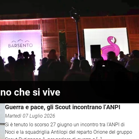
ino che si vive
Guerra e pace, gli Scout incontrano l’ANPI
Martedì 07 Luglio 2026
Si è tenuto lo scorso 27 giugno un incontro tra l’ANPI di
Noci e la squadriglia Antilopi del reparto Orione del gruppo