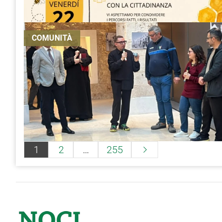
COMUNITÀ
Paginazione
1
2
…
255

degli
articoli