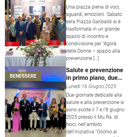
Garibaldi
Una piazza piena di voci,
sguardi, emozioni. Sabato
sera Piazza Garibaldi si è
trasformata in un grande
spazio di incontro e
condivisione per “Agorà
delle Donne – spazio alla
prevenzione […]
Salute e prevenzione
BENESSERE
in primo piano, due
giornate dedicate al
Lunedì 16 Giugno 2025
diabete
Due giornate dedicate alla
salute e alla prevenzione si
sono svolte il 7 e l’8 giugno
2025 presso il Mu.Ra. di
Noci, nell’ambito
dell’iniziativa “Occhio al