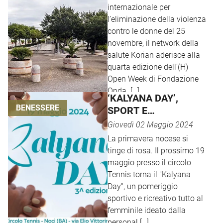
internazionale per
l’eliminazione della violenza
contro le donne del 25
novembre, il network della
salute Korian aderisce alla
quarta edizione dell’(H)
Open Week di Fondazione
Onda. […]
‘KALYANA DAY’,
BENESSERE
SPORT E
DIVERTIMENTO
Giovedì 02 Maggio 2024
TUTTO AL
La primavera nocese si
FEMMINILE
tinge di rosa. Il prossimo 19
maggio presso il circolo
Tennis torna il "Kalyana
Day", un pomeriggio
sportivo e ricreativo tutto al
femminile ideato dalla
personal […]