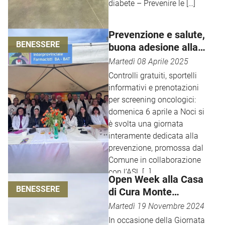
diabete – Prevenire le […]
Prevenzione e salute,
BENESSERE
buona adesione alla
giornata del 6 aprile a
Martedì 08 Aprile 2025
Noci
Controlli gratuiti, sportelli
informativi e prenotazioni
per screening oncologici:
domenica 6 aprile a Noci si
è svolta una giornata
interamente dedicata alla
prevenzione, promossa dal
Comune in collaborazione
con l’ASL […]
Open Week alla Casa
BENESSERE
di Cura Monte
Imperatore
Martedì 19 Novembre 2024
In occasione della Giornata