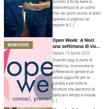
accorto: è finita bene la
disavventura di un uomo
che, nei giorni scorsi, è stato
operato d’urgenza nel
reparto di […]
Open Week: A Noci
BENESSERE
una settimana di viste
gratuite dedicate alla
Sabato 15 Aprile 2023
salute della donna
Quando oggi si parla di
medicina, riconoscere le
differenze di genere è un
valore aggiunto per la
società e per tutte le
strutture che decidono di
dedicarvi tempo e risorse.
[…]