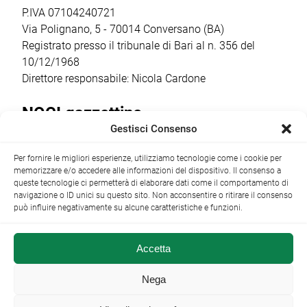
P.IVA 07104240721
Via Polignano, 5 - 70014 Conversano (BA)
Registrato presso il tribunale di Bari al n. 356 del
10/12/1968
Direttore responsabile: Nicola Cardone
NOCI gazzettino
Gestisci Consenso
Redazione
Largo Garibaldi, 1 - 70015 Noci (BA) tel.
Per fornire le migliori esperienze, utilizziamo tecnologie come i cookie per
+39 080 4979274
|
info@nocigazzettino.it
Contatti
|
memorizzare e/o accedere alle informazioni del dispositivo. Il consenso a
Archivio
queste tecnologie ci permetterà di elaborare dati come il comportamento di
navigazione o ID unici su questo sito. Non acconsentire o ritirare il consenso
può influire negativamente su alcune caratteristiche e funzioni.
Accetta
NOCI gazzettino.it ©2014 •
Note Legali
Nega