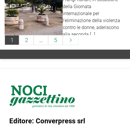
della Giornata
internazionale per
l’eliminazione della violenza
contro le donne, aderiscono
alla seconda […]
Paginazione
1
2
…
5

degli
articoli
Editore: Converpress srl