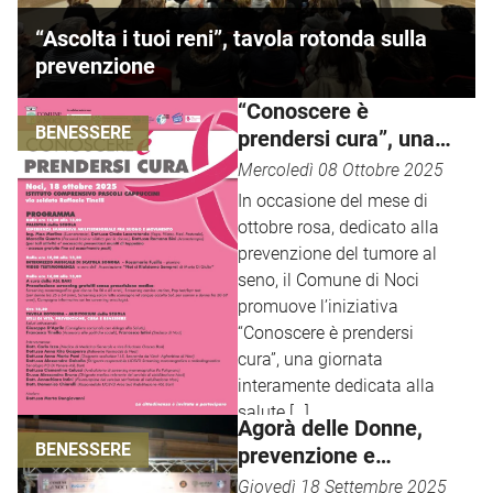
“Ascolta i tuoi reni”, tavola rotonda sulla
prevenzione
“Conoscere è
BENESSERE
prendersi cura”, una
giornata dedicata alla
Mercoledì 08 Ottobre 2025
prevenzione e al
In occasione del mese di
benessere
ottobre rosa, dedicato alla
prevenzione del tumore al
seno, il Comune di Noci
promuove l’iniziativa
“Conoscere è prendersi
cura”, una giornata
interamente dedicata alla
salute […]
Agorà delle Donne,
BENESSERE
prevenzione e
benessere in piazza
Giovedì 18 Settembre 2025