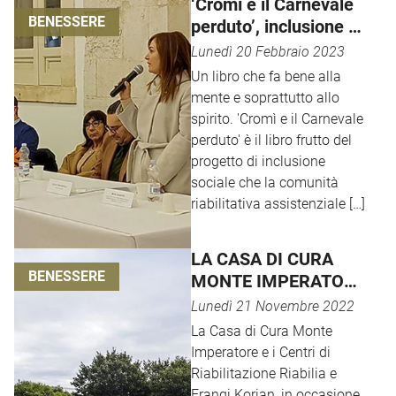
‘Cromì e il Carnevale
BENESSERE
perduto’, inclusione e
solidarietà
Lunedì 20 Febbraio 2023
Un libro che fa bene alla
mente e soprattutto allo
spirito. 'Cromì e il Carnevale
perduto' è il libro frutto del
progetto di inclusione
sociale che la comunità
riabilitativa assistenziale […]
LA CASA DI CURA
BENESSERE
MONTE IMPERATORE
ADERISCE ALL’(H)-
Lunedì 21 Novembre 2022
OPEN WEEK DI
La Casa di Cura Monte
FONDAZIONE ONDA
Imperatore e i Centri di
Riabilitazione Riabilia e
Frangi Korian, in occasione