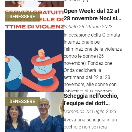
Open Week: dal 22 al
BENESSERE
28 novembre Noci si
tinge di rosa
Sabato 28 Ottobre 2023
In occasione della Giornata
Internazionale per
l’eliminazione della violenza
contro le donne (25
novembre), Fondazione
Onda dedicherà la
settimana dal 22 al 28
novembre, alle donne con
l’obiettivo di supportare
Scheggia nell’occhio,
coloro […]
BENESSERE
l’equipe del dott
Colonna salva la vista
Domenica 23 Luglio 2023
a un uomo
Aveva una scheggia in un
occhio e non se n’era