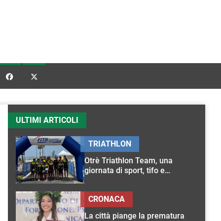


ULTIMI ARTICOLI
TRIATHLON
Otrè Triathlon Team, una
giornata di sport, tifo e
condivisione
CRONACA
La città piange la prematura