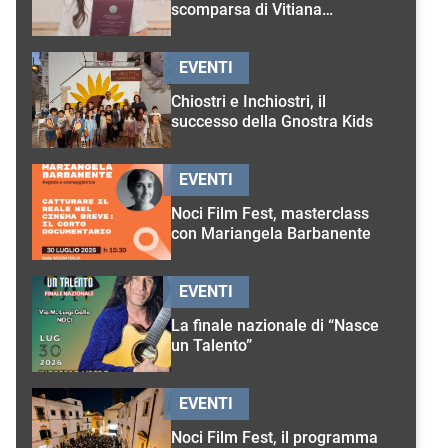
scomparsa di Vitiana
D’Onghia
EVENTI
Chiostri e Inchiostri, il
successo della Gnostra Kids
EVENTI
Noci Film Fest, masterclass
con Mariangela Barbanente
EVENTI
La finale nazionale di “Nasce
un Talento”
EVENTI
Noci Film Fest, il programma