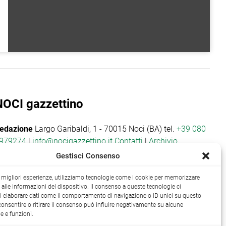
NOCI gazzettino
edazione
Largo Garibaldi, 1 - 70015 Noci (BA) tel.
+39 080
979274
|
info@nocigazzettino.it
Contatti
|
Archivio
Gestisci Consenso
le migliori esperienze, utilizziamo tecnologie come i cookie per memorizzare
alle informazioni del dispositivo. Il consenso a queste tecnologie ci
i elaborare dati come il comportamento di navigazione o ID unici su questo
consentire o ritirare il consenso può influire negativamente su alcune
he e funzioni.