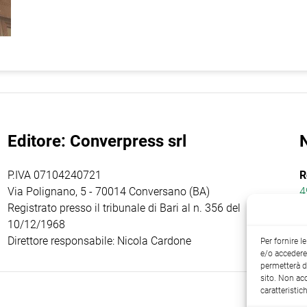
Editore: Converpress srl
P.IVA 07104240721
R
Via Polignano, 5 - 70014 Conversano (BA)
4
Registrato presso il tribunale di Bari al n. 356 del
10/12/1968
Direttore responsabile: Nicola Cardone
Per fornire 
e/o accedere 
permetterà d
sito. Non ac
caratteristic