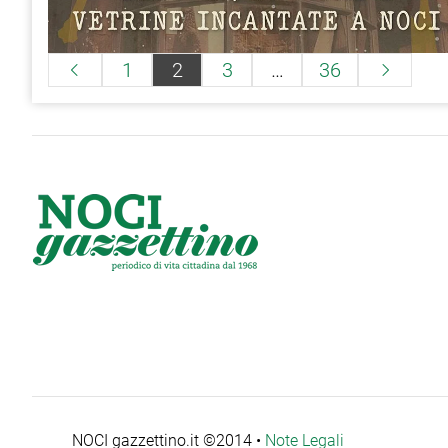
Paginazione
1
2
3
…
36


degli
articoli
NOCI gazzettino.it ©2014 •
Note Legali