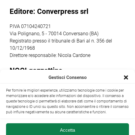
20.30,
e […]
sentiti dalla
Editore: Converpress srl
trasformerà gli
comunità
spazi della
cittadina. Anche
cantina […]
quest’anno la
P.IVA 07104240721
ricorrenza ha […]
Via Polignano, 5 - 70014 Conversano (BA)
Registrato presso il tribunale di Bari al n. 356 del
10/12/1968
Direttore responsabile: Nicola Cardone
NOCI gazzettino
Gestisci Consenso
Redazione
Largo Garibaldi, 1 - 70015 Noci (BA) tel.
Per fornire le migliori esperienze, utilizziamo tecnologie come i cookie per
+39 080 4979274
|
info@nocigazzettino.it
Contatti
|
memorizzare e/o accedere alle informazioni del dispositivo. Il consenso a
Archivio
queste tecnologie ci permetterà di elaborare dati come il comportamento di
navigazione o ID unici su questo sito. Non acconsentire o ritirare il consenso
può influire negativamente su alcune caratteristiche e funzioni.
Accetta