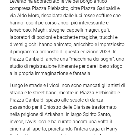
L’evento ha abbracciato le vie del borgo antico
compresa Piazza Plebiscito, oltre Piazza Garibaldi e
via Aldo Moro, riscaldate dalle luci rosse soffuse che
hanno reso il percorso ancor più interessante e
tenebroso. Maghi, streghe, cappelli magici, gufi,
laboratori di pozioni e bacchette magiche, trucchi e
diversi giochi hanno animato, arricchito e impreziosito
il programma proposto di questa edizione 2023. In
Piazza Garibaldi anche una “macchina dei sogni”, uno
studio di registrazione itinerante per dare libero sfogo
alla propria immaginazione e fantasia.
Lungo le strade e i vicoli non sono mancati gli artisti di
strada e le street band, mentre in Piazza Plebiscito e
Piazza Garibaldi spazio alle scuole di danza,
passando per il Chiostro delle Clarisse trasformato
nella prigione di Azkaban. In largo Spirito Santo,
invece, l’Avis locale ha curato ancora una volta il
cinema all’aperto, proiettando l’intera saga di Harry