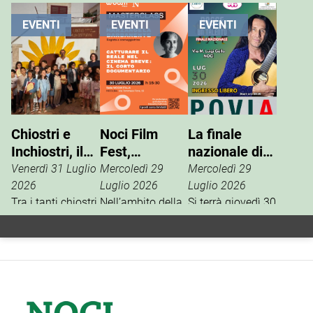
EVENTI
EVENTI
EVENTI
Chiostri e
Noci Film
La finale
Inchiostri, il
Fest,
nazionale di
successo
masterclass
“Nasce un
Venerdì 31 Luglio
Mercoledì 29
Mercoledì 29
della Gnostra
con
Talento”
2026
Luglio 2026
Luglio 2026
Kids
Tra i tanti chiostri,
Mariangela
Nell’ambito della
Si terrà giovedì 30
palazzi e piazze
13ª edizione del
luglio, in via M.
Barbanente
coinvolte
Noci Film Fest,
Luigi Gallo, la
nell’edizione
Woom Italia,
finale nazionale
2026 di Chiostri e
main partner
del contest
Inchiostri, la
della
artistico “Nasce
Gnostra Kids
manifestazione,
un Talento”, uno