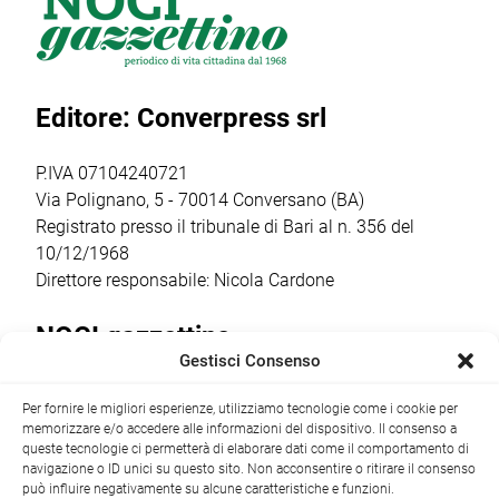
merita un plauso
presenta la
dei format più
particolare perché
masterclass
seguiti e in
palcoscenico di
“Catturare il reale
crescita del sud
un percorso che
nel cinema breve:
Italia. […]
Editore: Converpress srl
ha coinvolto
il corto
autori, […]
documentario”,
condotta dalla
P.IVA 07104240721
regista,
Via Polignano, 5 - 70014 Conversano (BA)
sceneggiatrice […]
Registrato presso il tribunale di Bari al n. 356 del
10/12/1968
Direttore responsabile: Nicola Cardone
NOCI gazzettino
Gestisci Consenso
Redazione
Largo Garibaldi, 1 - 70015 Noci (BA) tel.
Per fornire le migliori esperienze, utilizziamo tecnologie come i cookie per
+39 080 4979274
|
info@nocigazzettino.it
Contatti
|
memorizzare e/o accedere alle informazioni del dispositivo. Il consenso a
Archivio
queste tecnologie ci permetterà di elaborare dati come il comportamento di
navigazione o ID unici su questo sito. Non acconsentire o ritirare il consenso
può influire negativamente su alcune caratteristiche e funzioni.