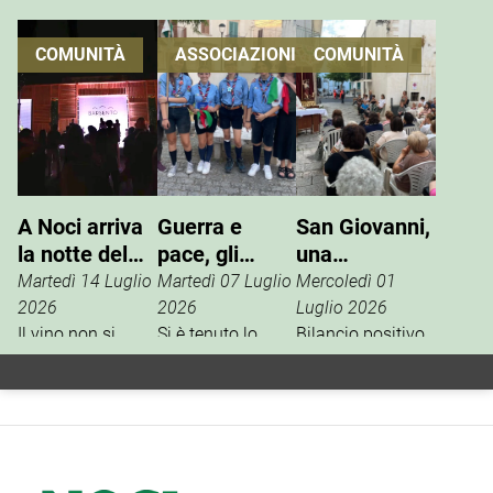
COMUNITÀ
ASSOCIAZIONI
COMUNITÀ
A Noci arriva
Guerra e
San Giovanni,
la notte del
pace, gli
una
vino che si
Scout
tradizione che
Martedì 14 Luglio
Martedì 07 Luglio
Mercoledì 01
vive
incontrano
si rinnova
2026
2026
Luglio 2026
Il vino non si
l’ANPI
Si è tenuto lo
Bilancio positivo,
degusta. Si vive.
scorso 27 giugno
la scorsa
È questo il
un incontro tra
settimana, per i
concept della
l’ANPI di Noci e la
festeggiamenti in
Festa W’Heart!
squadriglia
onore di San
2026, l’evento
Antilopi del
Giovanni Battista,
firmato Cantine
reparto Orione del
tra gli