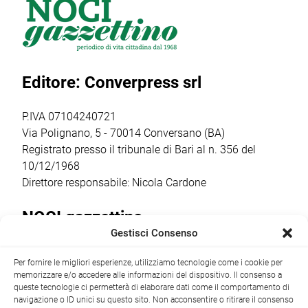
Barsento che
gruppo Scout
appuntamenti
venerdì 17 luglio,
Putignano 1, per
religiosi e
a partire dalle ore
parlare di guerra
popolari più
20.30,
e […]
sentiti dalla
Editore: Converpress srl
trasformerà gli
comunità
spazi della
cittadina. Anche
cantina […]
quest’anno la
P.IVA 07104240721
ricorrenza ha […]
Via Polignano, 5 - 70014 Conversano (BA)
Registrato presso il tribunale di Bari al n. 356 del
10/12/1968
Direttore responsabile: Nicola Cardone
NOCI gazzettino
Gestisci Consenso
Redazione
Largo Garibaldi, 1 - 70015 Noci (BA) tel.
Per fornire le migliori esperienze, utilizziamo tecnologie come i cookie per
+39 080 4979274
|
info@nocigazzettino.it
Contatti
|
memorizzare e/o accedere alle informazioni del dispositivo. Il consenso a
Archivio
queste tecnologie ci permetterà di elaborare dati come il comportamento di
navigazione o ID unici su questo sito. Non acconsentire o ritirare il consenso