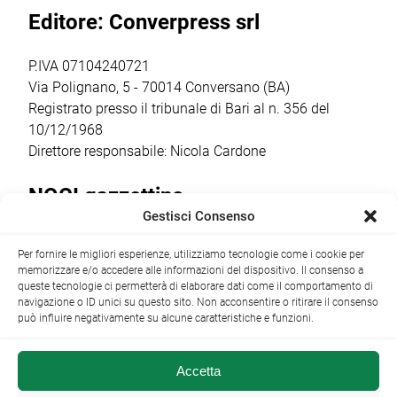
anni. Appena 20
stupefacenti da
40mila euro (per
Editore: Converpress srl
[…]
parte di giovani e
[…]
[…]
P.IVA 07104240721
Via Polignano, 5 - 70014 Conversano (BA)
Registrato presso il tribunale di Bari al n. 356 del
10/12/1968
Direttore responsabile: Nicola Cardone
NOCI gazzettino
Gestisci Consenso
Redazione
Largo Garibaldi, 1 - 70015 Noci (BA) tel.
Per fornire le migliori esperienze, utilizziamo tecnologie come i cookie per
+39 080 4979274
|
info@nocigazzettino.it
Contatti
|
memorizzare e/o accedere alle informazioni del dispositivo. Il consenso a
Archivio
queste tecnologie ci permetterà di elaborare dati come il comportamento di
navigazione o ID unici su questo sito. Non acconsentire o ritirare il consenso
può influire negativamente su alcune caratteristiche e funzioni.
Accetta