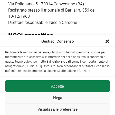
finanziamento […]
Costituente […]
Via Polignano, 5 - 70014 Conversano (BA)
Registrato presso il tribunale di Bari al n. 356 del
10/12/1968
Direttore responsabile: Nicola Cardone
NOCI gazzettino
Gestisci Consenso
Redazione
Largo Garibaldi, 1 - 70015 Noci (BA) tel.
Per fornire le migliori esperienze, utilizziamo tecnologie come i cookie per
+39 080 4979274
|
info@nocigazzettino.it
Contatti
|
memorizzare e/o accedere alle informazioni del dispositivo. Il consenso a
Archivio
queste tecnologie ci permetterà di elaborare dati come il comportamento di
navigazione o ID unici su questo sito. Non acconsentire o ritirare il consenso
può influire negativamente su alcune caratteristiche e funzioni.
Accetta
NOCI gazzettino.it ©2014 •
Note Legali
Nega
Visualizza le preferenze