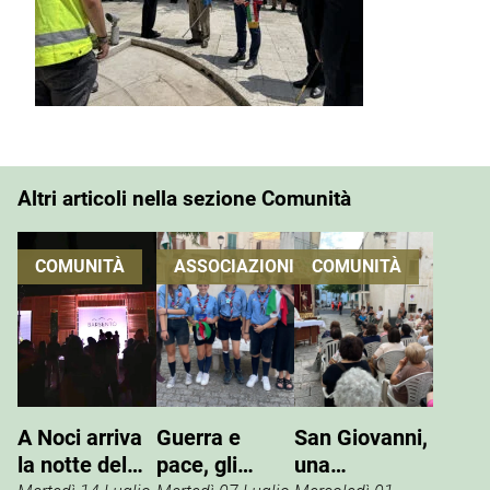
Altri articoli nella sezione Comunità
COMUNITÀ
ASSOCIAZIONI
COMUNITÀ
A Noci arriva
Guerra e
San Giovanni,
la notte del
pace, gli
una