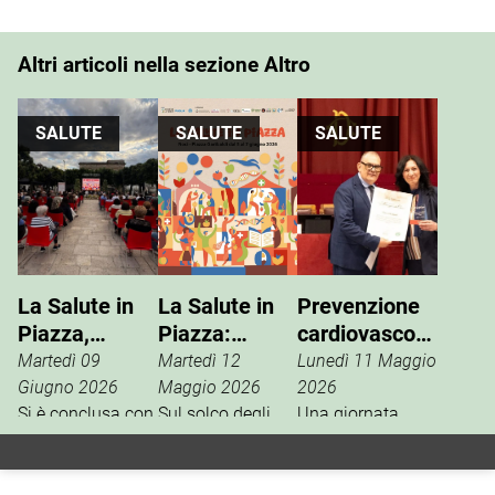
Altri articoli nella sezione Altro
SALUTE
SALUTE
SALUTE
La Salute in
La Salute in
Prevenzione
Piazza,
Piazza:
cardiovascolare,
partecipazione
prevenzione,
Parchitelli
Martedì 09
Martedì 12
Lunedì 11 Maggio
e prevenzione
benessere e
premiata a
Giugno 2026
Maggio 2026
2026
Si è conclusa con
qualità della
Sul solco degli
Roma
Una giornata
una significativa
eventi dedicati
particolare quella
vita
partecipazione
alla salute
vissuta da Teresa
“La Salute in
organizzati lo
Parchitelli che, il