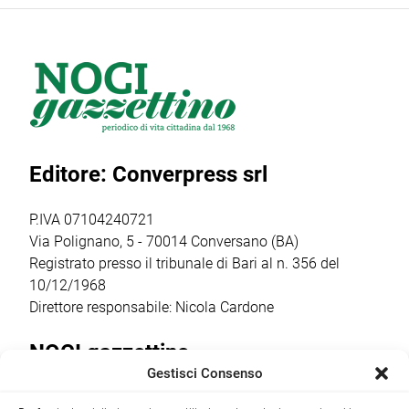
Piazza”,
scorso anno,
29 aprile scorso a
l’iniziativa
l’amministrazione
Roma, è stata
promossa dal
comunale
premiata
Comune per
prosegue il
dall’associazione
diffondere la
percorso di
“Cuore e
cultura della
sensibilizzazione
Rianimazione”
prevenzione e
rivolto alla
per il suo
Editore: Converpress srl
della salute
comunità,
costante
pubblica. Decine i
mettendo al
impegno sulla
professionisti
centro il valore
divulgazione
P.IVA 07104240721
coinvolti nelle […]
della prevenzione,
delle […]
Via Polignano, 5 - 70014 Conversano (BA)
della cura […]
Registrato presso il tribunale di Bari al n. 356 del
10/12/1968
Direttore responsabile: Nicola Cardone
NOCI gazzettino
Gestisci Consenso
Redazione
Largo Garibaldi, 1 - 70015 Noci (BA) tel.