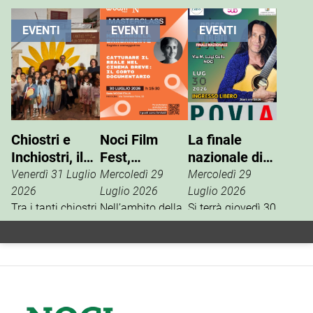
EVENTI
EVENTI
EVENTI
Chiostri e
Noci Film
La finale
Inchiostri, il
Fest,
nazionale di
successo
masterclass
“Nasce un
Venerdì 31 Luglio
Mercoledì 29
Mercoledì 29
della Gnostra
con
Talento”
2026
Luglio 2026
Luglio 2026
Kids
Tra i tanti chiostri,
Mariangela
Nell’ambito della
Si terrà giovedì 30
palazzi e piazze
13ª edizione del
luglio, in via M.
Barbanente
coinvolte
Noci Film Fest,
Luigi Gallo, la
nell’edizione
Woom Italia,
finale nazionale
2026 di Chiostri e
main partner
del contest
Inchiostri, la
della
artistico “Nasce
Gnostra Kids
manifestazione,
un Talento”, uno