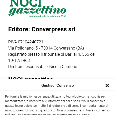
merita un plauso
presenta la
dei format più
particolare perché
masterclass
seguiti e in
palcoscenico di
“Catturare il reale
crescita del sud
un percorso che
nel cinema breve:
Italia. […]
Editore: Converpress srl
ha coinvolto
il corto
autori, […]
documentario”,
condotta dalla
P.IVA 07104240721
regista,
Via Polignano, 5 - 70014 Conversano (BA)
sceneggiatrice […]
Registrato presso il tribunale di Bari al n. 356 del
10/12/1968
Direttore responsabile: Nicola Cardone
NOCI gazzettino
Gestisci Consenso
Redazione
Largo Garibaldi, 1 - 70015 Noci (BA) tel.
Per fornire le migliori esperienze, utilizziamo tecnologie come i cookie per
+39 080 4979274
|
info@nocigazzettino.it
Contatti
|
memorizzare e/o accedere alle informazioni del dispositivo. Il consenso a
Archivio
queste tecnologie ci permetterà di elaborare dati come il comportamento di
navigazione o ID unici su questo sito. Non acconsentire o ritirare il consenso