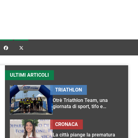


ULTIMI ARTICOLI
TRIATHLON
Otrè Triathlon Team, una
giornata di sport, tifo e
condivisione
CRONACA
La città piange la prematura