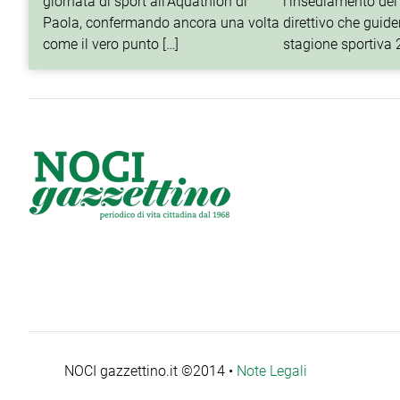
giornata di sport all’Aquathlon di
l’insediamento del
Paola, confermando ancora una volta
direttivo che guider
come il vero punto […]
stagione sportiva
NOCI gazzettino.it ©2014 •
Note Legali