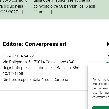
 nuovo consiglio
dalla Otrè Triathlon Team, che ha
à il club nella
coinvolto oltre 50 bambini dai 5 agli
 2026/2027 […]
11 anni […]
Editore: Converpress srl
P.IVA 07104240721
R
Via Polignano, 5 - 70014 Conversano (BA)
4
Registrato presso il tribunale di Bari al n. 356 del
10/12/1968
Direttore responsabile: Nicola Cardone
Per fornire 
e/o accedere 
permetterà d
sito. Non ac
caratteristic