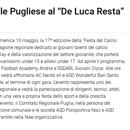
ile Pugliese al “De Luca Resta”
menica 10 maggio, la 17ª edizione della “Festa del Calcio
gione regionale dedicato ai giovani talenti del calcio
play e della valorizzazione del settore giovanile, che porterà
giovanissimi under 15 e allievi under 17. Ad aprire il programma,
ASD Football Academy Andria e SSDARL Giovani Cryos. Alle ore
e vedrà affrontarsi AC Nardò srl e ASD Wonderful Bari Santo
le, al termine di ogni gara. L’evento rappresenta uno dei
onale e vedrà la partecipazione di dirigenti, tecnici, atleti,
n una vera e propria festa dello sport e della crescita
l’evento, il Comitato Regionale Puglia, nella persona del
razione comunale e le società ASD Polisportiva Noci e ASD
rantite nella fase organizzativa.