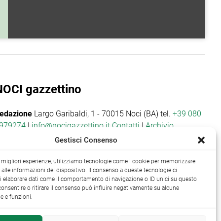
NOCI gazzettino
edazione
Largo Garibaldi, 1 - 70015 Noci (BA) tel.
+39 080
979274
|
info@nocigazzettino.it
Contatti
|
Archivio
Gestisci Consenso
le migliori esperienze, utilizziamo tecnologie come i cookie per memorizzare
alle informazioni del dispositivo. Il consenso a queste tecnologie ci
i elaborare dati come il comportamento di navigazione o ID unici su questo
consentire o ritirare il consenso può influire negativamente su alcune
he e funzioni.