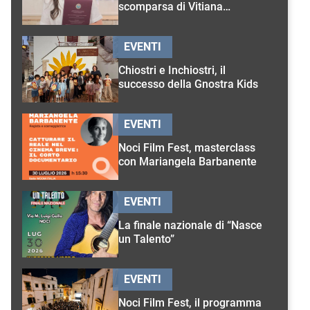
scomparsa di Vitiana
D’Onghia
EVENTI
Chiostri e Inchiostri, il
successo della Gnostra Kids
EVENTI
Noci Film Fest, masterclass
con Mariangela Barbanente
EVENTI
La finale nazionale di “Nasce
un Talento”
EVENTI
Noci Film Fest, il programma