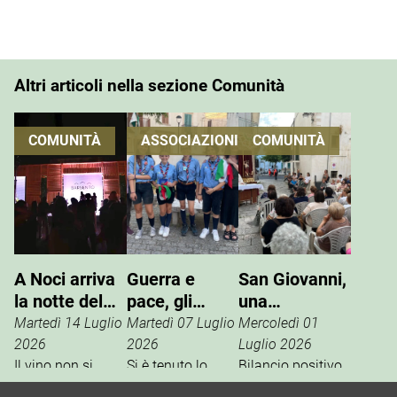
Altri articoli nella sezione Comunità
COMUNITÀ
ASSOCIAZIONI
COMUNITÀ
A Noci arriva
Guerra e
San Giovanni,
la notte del
pace, gli
una
vino che si
Scout
tradizione che
Martedì 14 Luglio
Martedì 07 Luglio
Mercoledì 01
vive
incontrano
si rinnova
2026
2026
Luglio 2026
Il vino non si
l’ANPI
Si è tenuto lo
Bilancio positivo,
degusta. Si vive.
scorso 27 giugno
la scorsa