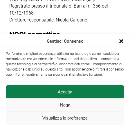
Registrato presso il tribunale di Bari al n. 356 del
10/12/1968
Direttore responsabile: Nicola Cardone
NOCI gazzettino
Gestisci Consenso
Redazione
Largo Garibaldi, 1 - 70015 Noci (BA) tel.
Per fornire le migliori esperienze, utilizziamo tecnologie come i cookie per
+39 080 4979274
|
info@nocigazzettino.it
Contatti
|
memorizzare e/o accedere alle informazioni del dispositivo. Il consenso a
Archivio
queste tecnologie ci permetterà di elaborare dati come il comportamento di
navigazione o ID unici su questo sito. Non acconsentire o ritirare il consenso
può influire negativamente su alcune caratteristiche e funzioni.
Accetta
NOCI gazzettino.it ©2014 •
Note Legali
Nega
Visualizza le preferenze
