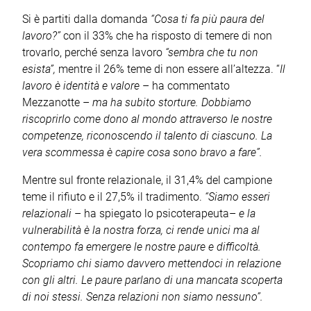
Si è partiti dalla domanda
“Cosa ti fa più paura del
lavoro?”
con il 33% che ha risposto di temere di non
trovarlo, perché senza lavoro
“sembra che tu non
esista”,
mentre il 26% teme di non essere all’altezza. “
Il
lavoro è identità e valore
– ha commentato
Mezzanotte –
ma ha subito storture. Dobbiamo
riscoprirlo come dono al mondo attraverso le nostre
competenze, riconoscendo il talento di ciascuno.
La
vera scommessa è capire cosa sono bravo a fare”.
Mentre sul fronte relazionale, il 31,4% del campione
teme il rifiuto e il 27,5% il tradimento.
“Siamo esseri
relazionali
– ha spiegato lo psicoterapeuta–
e la
vulnerabilità è la nostra forza, ci rende unici ma al
contempo fa emergere le nostre paure e difficoltà.
Scopriamo chi siamo davvero mettendoci in relazione
con gli altri. Le paure parlano di una mancata scoperta
di noi stessi. Senza relazioni non siamo nessuno”.