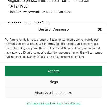
Registrato presso il tribunale di Bari al n. 356 del
10/12/1968
Direttore responsabile: Nicola Cardone
NOCI gazzettino
Gestisci Consenso
Redazione
Largo Garibaldi, 1 - 70015 Noci (BA) tel.
Per fornire le migliori esperienze, utilizziamo tecnologie come i cookie per
+39 080 4979274
|
info@nocigazzettino.it
Contatti
|
memorizzare e/o accedere alle informazioni del dispositivo. Il consenso a
Archivio
queste tecnologie ci permetterà di elaborare dati come il comportamento di
navigazione o ID unici su questo sito. Non acconsentire o ritirare il consenso
può influire negativamente su alcune caratteristiche e funzioni.
Accetta
NOCI gazzettino.it ©2014 •
Note Legali
Nega
Visualizza le preferenze

Informativa sui cookie
Privacy policy
Contatti