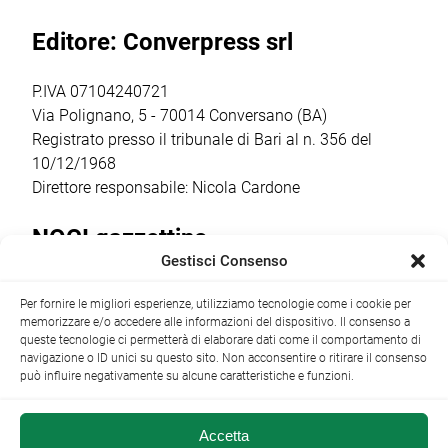
20.30,
e […]
sentiti dalla
Editore: Converpress srl
trasformerà gli
comunità
spazi della
cittadina. Anche
cantina […]
quest’anno la
P.IVA 07104240721
ricorrenza ha […]
Via Polignano, 5 - 70014 Conversano (BA)
Registrato presso il tribunale di Bari al n. 356 del
10/12/1968
Direttore responsabile: Nicola Cardone
NOCI gazzettino
Gestisci Consenso
Redazione
Largo Garibaldi, 1 - 70015 Noci (BA) tel.
Per fornire le migliori esperienze, utilizziamo tecnologie come i cookie per
+39 080 4979274
|
info@nocigazzettino.it
Contatti
|
memorizzare e/o accedere alle informazioni del dispositivo. Il consenso a
Archivio
queste tecnologie ci permetterà di elaborare dati come il comportamento di
navigazione o ID unici su questo sito. Non acconsentire o ritirare il consenso
può influire negativamente su alcune caratteristiche e funzioni.
Accetta