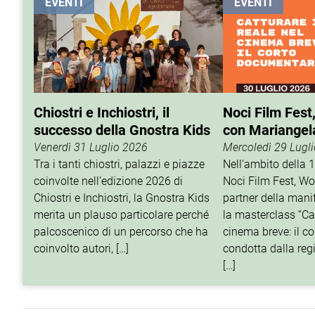
EVENTI
EVENTI
Chiostri e Inchiostri, il
Noci Film Fest
successo della Gnostra Kids
con Mariangel
Venerdì 31 Luglio 2026
Mercoledì 29 Lugl
Tra i tanti chiostri, palazzi e piazze
Nell’ambito della 
coinvolte nell’edizione 2026 di
Noci Film Fest, Wo
Chiostri e Inchiostri, la Gnostra Kids
partner della mani
merita un plauso particolare perché
la masterclass “Cat
palcoscenico di un percorso che ha
cinema breve: il c
coinvolto autori, […]
condotta dalla reg
[…]