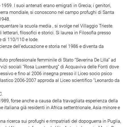
e 1959. I suoi antenati erano emigrati in Grecia; i genitori,
a guerra mondiale, si conoscono nel campo profughi di Santa
 1948.
equentare la scuola media , si svolge nel Villaggio Trieste.
letterari, filosofici e storici. Si laurea in Filosofia presso
ne di 110/110 e lode.
scienze dell’educazione e storia nel 1986 e diventa da
tuto professionale femminile di Stato “Severina De Lilla” ad
servizi sociali “Rosa Luxemburg” di Acquaviva delle Fonti dove
essivo e fino al 2006 insegna presso il Liceo socio psico
lastico 2006-2007 approda al Liceo scientifico “Leonardo da
C.
1989, forse anche a causa della travagliata esperienza della
ne italiana già residenti in Africa settentrionale, Asia minore e
na ricerca sui profughi e rimpatriati del dopoguerra in Puglia,