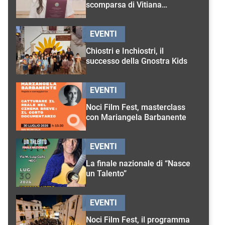
scomparsa di Vitiana
D’Onghia
EVENTI
Chiostri e Inchiostri, il
successo della Gnostra Kids
EVENTI
Noci Film Fest, masterclass
con Mariangela Barbanente
EVENTI
La finale nazionale di “Nasce
un Talento”
EVENTI
Noci Film Fest, il programma