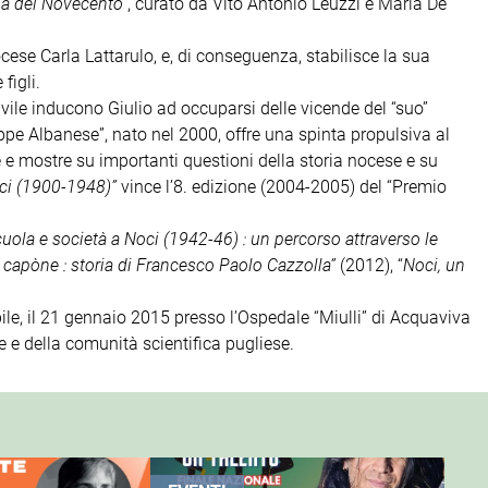
ia del Novecento”
, curato da Vito Antonio Leuzzi e Maria De
ese Carla Lattarulo, e, di conseguenza, stabilisce la sua
figli.
vile inducono Giulio ad occuparsi delle vicende del “suo”
ppe Albanese”, nato nel 2000, offre una spinta propulsiva al
ze e mostre su importanti questioni della storia nocese e su
ci (1900-1948)”
vince l’8. edizione (2004-2005) del “Premio
uola e società a Noci (1942-46) : un percorso attraverso le
 capòne : storia di Francesco Paolo Cazzolla”
(2012), “
Noci, un
le, il 21 gennaio 2015 presso l’Ospedale “Miulli” di Acquaviva
 e della comunità scientifica pugliese.