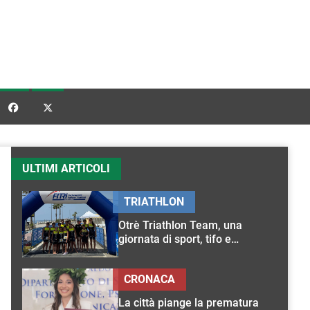


ULTIMI ARTICOLI
TRIATHLON
Otrè Triathlon Team, una
giornata di sport, tifo e
condivisione
CRONACA
La città piange la prematura