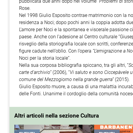
pubblicata due anni dopo nel volume
“Problemi di stor
Rose.
Nel 1998 Giulio Esposito contrae matrimonio con la noc
residenza a Noci; dopo pochi anni la coppia adotta due 
L’amore per Noci e la spontanea e viscerale passione ci
paese. Anche con l’adesione al Centro culturale “Giuse
risveglio della storiografia locale con scritti, conferen
figure cadute nell’oblìo. Con l’opera
“L’emigrazione a No
Noci per la storia locale”.
Nella sua corposa bibliografia spiccano, tra gli altri, “
Sc
carte d’archivio”
(2006), “
Vi saluto e sono Ciccepàvele u
comune del Mezzogiorno nella grande guerra”
(2015).
Giulio Esposito muore, a causa di una malattia incurabi
delle Fonti. Unanime il cordoglio della comunità nocese
Altri articoli nella sezione Cultura