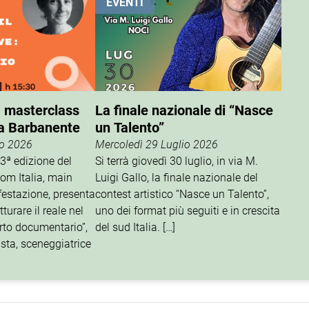
EVENTI
, masterclass
La finale nazionale di “Nasce
a Barbanente
un Talento”
io 2026
Mercoledì 29 Luglio 2026
13ª edizione del
Si terrà giovedì 30 luglio, in via M.
om Italia, main
Luigi Gallo, la finale nazionale del
festazione, presenta
contest artistico “Nasce un Talento”,
turare il reale nel
uno dei format più seguiti e in crescita
orto documentario”,
del sud Italia. […]
ista, sceneggiatrice