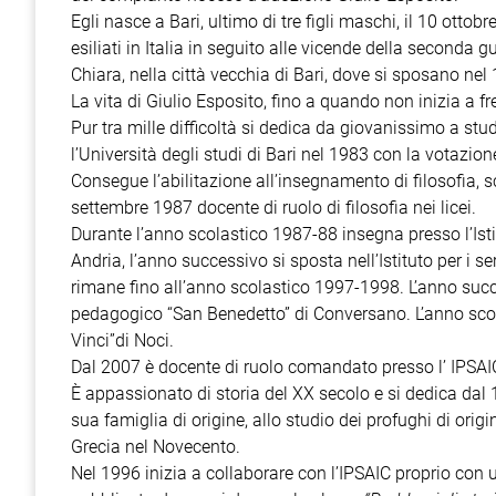
Egli nasce a Bari, ultimo di tre figli maschi, il 10 ottobr
esiliati in Italia in seguito alle vicende della second
Chiara, nella città vecchia di Bari, dove si sposano nel
La vita di Giulio Esposito, fino a quando non inizia a fr
Pur tra mille difficoltà si dedica da giovanissimo a studi 
l’Università degli studi di Bari nel 1983 con la votazio
Consegue l’abilitazione all’insegnamento di filosofia, 
settembre 1987 docente di ruolo di filosofia nei licei.
Durante l’anno scolastico 1987-88 insegna presso l’Isti
Andria, l’anno successivo si sposta nell’Istituto per i 
rimane fino all’anno scolastico 1997-1998. L’anno succ
pedagogico “San Benedetto” di Conversano. L’anno sco
Vinci”di Noci.
Dal 2007 è docente di ruolo comandato presso l’ IPSAI
È appassionato di storia del XX secolo e si dedica dal 
sua famiglia di origine, allo studio dei profughi di origi
Grecia nel Novecento.
Nel 1996 inizia a collaborare con l’IPSAIC proprio con u