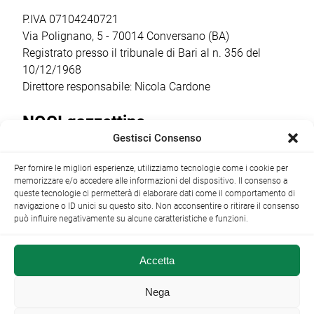
spazi della
cittadina. Anche
cantina […]
quest’anno la
P.IVA 07104240721
ricorrenza ha […]
Via Polignano, 5 - 70014 Conversano (BA)
Registrato presso il tribunale di Bari al n. 356 del
10/12/1968
Direttore responsabile: Nicola Cardone
NOCI gazzettino
Gestisci Consenso
Redazione
Largo Garibaldi, 1 - 70015 Noci (BA) tel.
Per fornire le migliori esperienze, utilizziamo tecnologie come i cookie per
+39 080 4979274
|
info@nocigazzettino.it
Contatti
|
memorizzare e/o accedere alle informazioni del dispositivo. Il consenso a
Archivio
queste tecnologie ci permetterà di elaborare dati come il comportamento di
navigazione o ID unici su questo sito. Non acconsentire o ritirare il consenso
può influire negativamente su alcune caratteristiche e funzioni.
Accetta
NOCI gazzettino.it ©2014 •
Note Legali
Nega