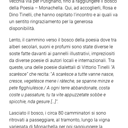
vecchia via per Putignano, fino a raggiungere il Bosco
della Poesia – Monachella. Qui, ad accoglierli, Rosa e
Dino Tinelli, che hanno ospitato l’incontro e ai quali va
un sentito ringraziamento per la generosa
disponibilità.
Lento, il cammino verso il bosco della poesia dove tra
alberi secolari, suoni e profumi sono state diverse le
soste fatte davanti ai pannelli illustrativi, impreziositi
da diverse poesie di autori locali e internazionali. Tra
queste, una delle poesie dialettali di Vittorio Tinelli
“A
scarèsce”
che recita: “
A scarèsce a tutte vanne nasce,
cresce, vegetèsce mene i ràteche, se spanne minze e
pete figghiulèsce./ A ogni terre abbandonate, costa
coste u passature, tu ta vite appuzzetate sobbe e
spicchie, nda gesure […]”.
Lasciato il bosco, i circa 80 camminatori si sono
ritrovati a passeggiare, al tramonto, lungo la vigna
variegata di Monachella per poi raggiungere la