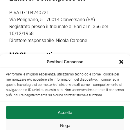
autori, […]
documentario”,
condotta dalla
P.IVA 07104240721
regista,
Via Polignano, 5 - 70014 Conversano (BA)
sceneggiatrice […]
Registrato presso il tribunale di Bari al n. 356 del
10/12/1968
Direttore responsabile: Nicola Cardone
NOCI gazzettino
Gestisci Consenso
Redazione
Largo Garibaldi, 1 - 70015 Noci (BA) tel.
Per fornire le migliori esperienze, utilizziamo tecnologie come i cookie per
+39 080 4979274
|
info@nocigazzettino.it
Contatti
|
memorizzare e/o accedere alle informazioni del dispositivo. Il consenso a
Archivio
queste tecnologie ci permetterà di elaborare dati come il comportamento di
navigazione o ID unici su questo sito. Non acconsentire o ritirare il consenso
può influire negativamente su alcune caratteristiche e funzioni.
Accetta
NOCI gazzettino.it ©2014 •
Note Legali
Nega