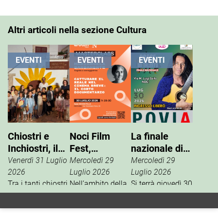
Altri articoli nella sezione Cultura
EVENTI
EVENTI
EVENTI
Chiostri e
Noci Film
La finale
Inchiostri, il
Fest,
nazionale di
successo
masterclass
“Nasce un
Venerdì 31 Luglio
Mercoledì 29
Mercoledì 29
della Gnostra
con
Talento”
2026
Luglio 2026
Luglio 2026
Kids
Tra i tanti chiostri,
Mariangela
Nell’ambito della
Si terrà giovedì 30
palazzi e piazze
13ª edizione del
luglio, in via M.
Barbanente
coinvolte
Noci Film Fest,
Luigi Gallo, la