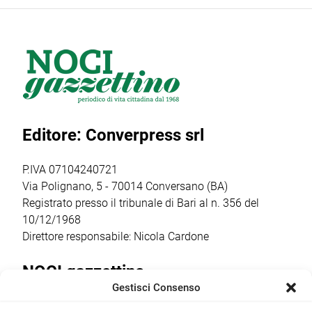
nell’edizione
Woom Italia,
finale nazionale
2026 di Chiostri e
main partner
del contest
Inchiostri, la
della
artistico “Nasce
Gnostra Kids
manifestazione,
un Talento”, uno
merita un plauso
presenta la
dei format più
particolare perché
masterclass
seguiti e in
palcoscenico di
“Catturare il reale
crescita del sud
un percorso che
nel cinema breve:
Italia. […]
Editore: Converpress srl
ha coinvolto
il corto
autori, […]
documentario”,
condotta dalla
P.IVA 07104240721
regista,
Via Polignano, 5 - 70014 Conversano (BA)
sceneggiatrice […]
Registrato presso il tribunale di Bari al n. 356 del
10/12/1968
Direttore responsabile: Nicola Cardone
NOCI gazzettino
Gestisci Consenso
Redazione
Largo Garibaldi, 1 - 70015 Noci (BA) tel.