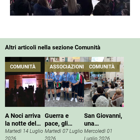
Altri articoli nella sezione Comunità
COMUNITÀ
ASSOCIAZIONI
COMUNITÀ
A Noci arriva
Guerra e
San Giovanni,
la notte del
pace, gli
una
vino che si
Scout
tradizione che
Martedì 14 Luglio
Martedì 07 Luglio
Mercoledì 01
vive
incontrano
si rinnova
2026
2026
Luglio 2026