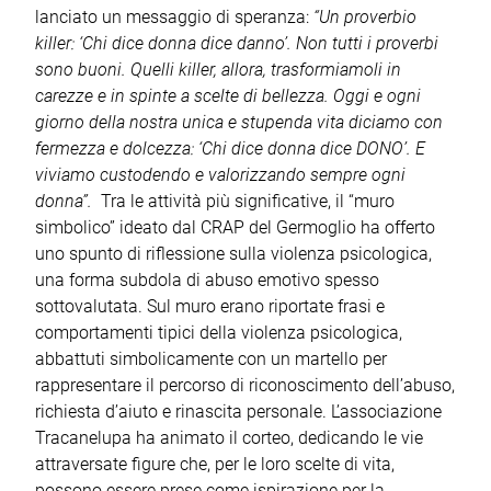
lanciato un messaggio di speranza:
“Un proverbio
killer: ‘Chi dice donna dice danno’. Non tutti i proverbi
sono buoni. Quelli killer, allora, trasformiamoli in
carezze e in spinte a scelte di bellezza. Oggi e ogni
giorno della nostra unica e stupenda vita diciamo con
fermezza e dolcezza: ‘Chi dice donna dice DONO’. E
viviamo custodendo e valorizzando sempre ogni
donna”.
Tra le attività più significative, il “muro
simbolico” ideato dal CRAP del Germoglio ha offerto
uno spunto di riflessione sulla violenza psicologica,
una forma subdola di abuso emotivo spesso
sottovalutata. Sul muro erano riportate frasi e
comportamenti tipici della violenza psicologica,
abbattuti simbolicamente con un martello per
rappresentare il percorso di riconoscimento dell’abuso,
richiesta d’aiuto e rinascita personale. L’associazione
Tracanelupa ha animato il corteo, dedicando le vie
attraversate figure che, per le loro scelte di vita,
possono essere prese come ispirazione per la