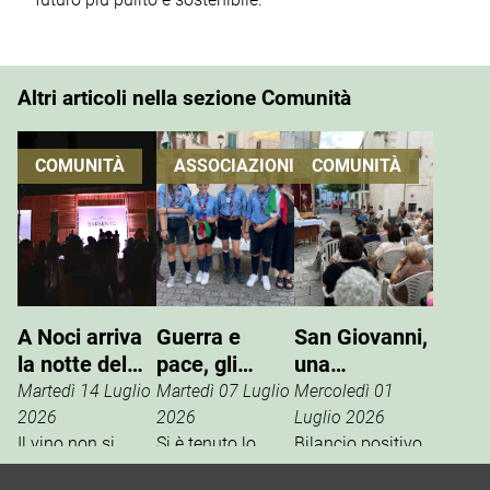
Altri articoli nella sezione Comunità
COMUNITÀ
ASSOCIAZIONI
COMUNITÀ
A Noci arriva
Guerra e
San Giovanni,
la notte del
pace, gli
una
vino che si
Scout
tradizione che
Martedì 14 Luglio
Martedì 07 Luglio
Mercoledì 01
vive
incontrano
si rinnova
2026
2026
Luglio 2026
Il vino non si
l’ANPI
Si è tenuto lo
Bilancio positivo,
degusta. Si vive.
scorso 27 giugno
la scorsa