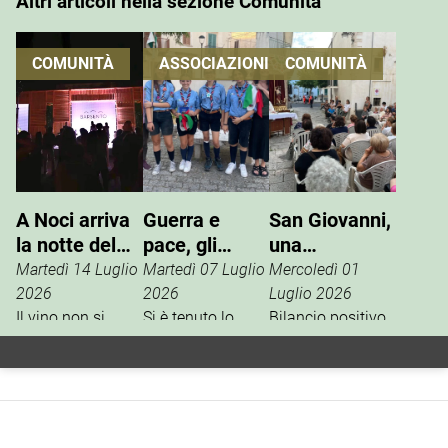
Altri articoli nella sezione Comunità
COMUNITÀ
ASSOCIAZIONI
COMUNITÀ
A Noci arriva
Guerra e
San Giovanni,
la notte del
pace, gli
una
vino che si
Scout
tradizione che
Martedì 14 Luglio
Martedì 07 Luglio
Mercoledì 01
vive
incontrano
si rinnova
2026
2026
Luglio 2026
Il vino non si
l’ANPI
Si è tenuto lo
Bilancio positivo,
degusta. Si vive.
scorso 27 giugno
la scorsa
È questo il
un incontro tra
settimana, per i
concept della
l’ANPI di Noci e la
festeggiamenti in
Festa W’Heart!
squadriglia
onore di San
2026, l’evento
Antilopi del
Giovanni Battista,