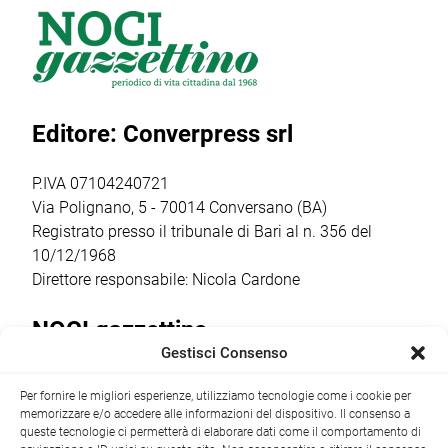
firmato Cantine
reparto Orione del
tra gli
Barsento che
gruppo Scout
appuntamenti
venerdì 17 luglio,
Putignano 1, per
religiosi e
a partire dalle ore
parlare di guerra
popolari più
20.30,
e […]
sentiti dalla
Editore: Converpress srl
trasformerà gli
comunità
spazi della
cittadina. Anche
cantina […]
quest’anno la
P.IVA 07104240721
ricorrenza ha […]
Via Polignano, 5 - 70014 Conversano (BA)
Registrato presso il tribunale di Bari al n. 356 del
10/12/1968
Direttore responsabile: Nicola Cardone
NOCI gazzettino
Gestisci Consenso
Redazione
Largo Garibaldi, 1 - 70015 Noci (BA) tel.
Per fornire le migliori esperienze, utilizziamo tecnologie come i cookie per
+39 080 4979274
|
info@nocigazzettino.it
Contatti
|
memorizzare e/o accedere alle informazioni del dispositivo. Il consenso a
Archivio
queste tecnologie ci permetterà di elaborare dati come il comportamento di