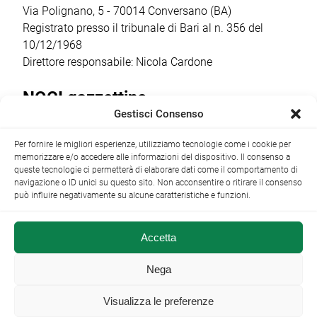
Via Polignano, 5 - 70014 Conversano (BA)
Registrato presso il tribunale di Bari al n. 356 del
10/12/1968
Direttore responsabile: Nicola Cardone
NOCI gazzettino
Gestisci Consenso
Redazione
Largo Garibaldi, 1 - 70015 Noci (BA) tel.
Per fornire le migliori esperienze, utilizziamo tecnologie come i cookie per
+39 080 4979274
|
info@nocigazzettino.it
Contatti
|
memorizzare e/o accedere alle informazioni del dispositivo. Il consenso a
Archivio
queste tecnologie ci permetterà di elaborare dati come il comportamento di
navigazione o ID unici su questo sito. Non acconsentire o ritirare il consenso
può influire negativamente su alcune caratteristiche e funzioni.
Accetta
NOCI gazzettino.it ©2014 •
Note Legali
Nega
Visualizza le preferenze