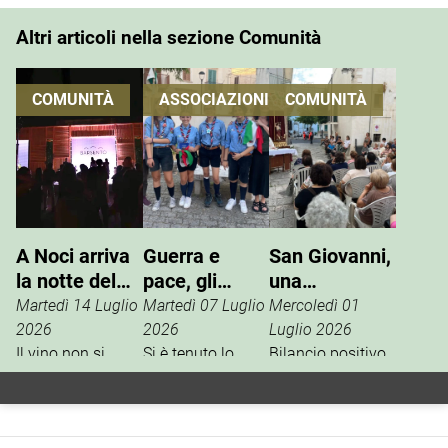
Altri articoli nella sezione Comunità
COMUNITÀ
ASSOCIAZIONI
COMUNITÀ
A Noci arriva
Guerra e
San Giovanni,
la notte del
pace, gli
una
vino che si
Scout
tradizione che
Martedì 14 Luglio
Martedì 07 Luglio
Mercoledì 01
vive
incontrano
si rinnova
2026
2026
Luglio 2026
Il vino non si
l’ANPI
Si è tenuto lo
Bilancio positivo,
degusta. Si vive.
scorso 27 giugno
la scorsa
È questo il
un incontro tra
settimana, per i
concept della
l’ANPI di Noci e la
festeggiamenti in