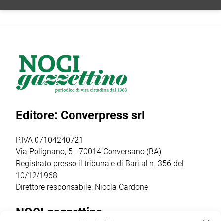
coinvolte
Noci Film Fest,
Luigi Gallo, la
nell’edizione
Woom Italia,
finale nazionale
2026 di Chiostri e
main partner
del contest
Inchiostri, la
della
artistico “Nasce
Gnostra Kids
manifestazione,
un Talento”, uno
merita un plauso
presenta la
dei format più
particolare perché
masterclass
seguiti e in
palcoscenico di
“Catturare il reale
crescita del sud
un percorso che
nel cinema breve:
Italia. […]
Editore: Converpress srl
ha coinvolto
il corto
autori, […]
documentario”,
condotta dalla
P.IVA 07104240721
regista,
Via Polignano, 5 - 70014 Conversano (BA)
sceneggiatrice […]
Registrato presso il tribunale di Bari al n. 356 del
10/12/1968
Direttore responsabile: Nicola Cardone
NOCI gazzettino