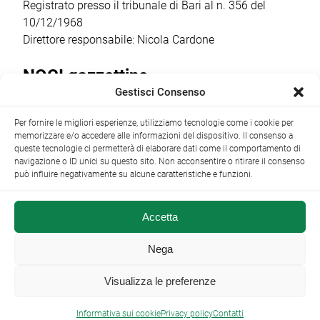
Registrato presso il tribunale di Bari al n. 356 del
10/12/1968
Direttore responsabile: Nicola Cardone
NOCI gazzettino
Gestisci Consenso
Redazione
Largo Garibaldi, 1 - 70015 Noci (BA) tel.
Per fornire le migliori esperienze, utilizziamo tecnologie come i cookie per
+39 080 4979274
|
info@nocigazzettino.it
Contatti
|
memorizzare e/o accedere alle informazioni del dispositivo. Il consenso a
Archivio
queste tecnologie ci permetterà di elaborare dati come il comportamento di
navigazione o ID unici su questo sito. Non acconsentire o ritirare il consenso
può influire negativamente su alcune caratteristiche e funzioni.
Accetta
NOCI gazzettino.it ©2014 •
Note Legali
Nega
Visualizza le preferenze

Informativa sui cookie
Privacy policy
Contatti