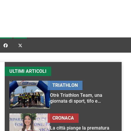


ULTIMI ARTICOLI
TRIATHLON
Otrè Triathlon Team, una
giornata di sport, tifo e
condivisione
CRONACA
La città piange la prematura