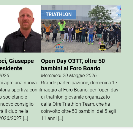
TRIATHLON
oci, Giuseppe
Open Day O3TT, oltre 50
residente
bambini al Foro Boario
 2026
Mercoledì 20 Maggio 2026
oci apre una nuova
Grande partecipazione, domenica 17
storia sportiva con il
maggio al Foro Boario, per l’open day
o societario e
di triathlon giovanile organizzato
 nuovo consiglio
dalla Otrè Triathlon Team, che ha
à il club nella
coinvolto oltre 50 bambini dai 5 agli
 2026/2027 […]
11 anni […]