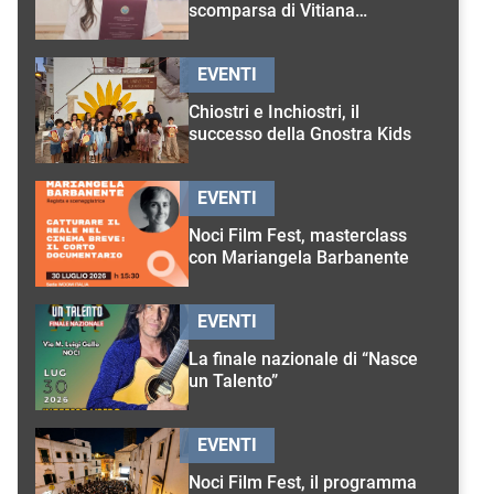
scomparsa di Vitiana
D’Onghia
EVENTI
Chiostri e Inchiostri, il
successo della Gnostra Kids
EVENTI
Noci Film Fest, masterclass
con Mariangela Barbanente
EVENTI
La finale nazionale di “Nasce
un Talento”
EVENTI
Noci Film Fest, il programma