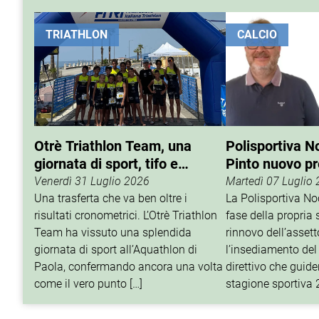
TRIATHLON
CALCIO
Otrè Triathlon Team, una
Polisportiva N
giornata di sport, tifo e
Pinto nuovo p
condivisione
Venerdì 31 Luglio 2026
Martedì 07 Luglio
Una trasferta che va ben oltre i
La Polisportiva N
risultati cronometrici. L’Otrè Triathlon
fase della propria 
Team ha vissuto una splendida
rinnovo dell’assett
giornata di sport all’Aquathlon di
l’insediamento del
Paola, confermando ancora una volta
direttivo che guider
come il vero punto […]
stagione sportiva