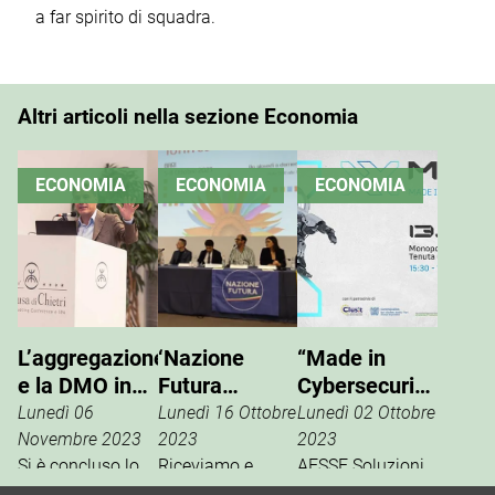
a far spirito di squadra.
Altri articoli nella sezione Economia
ECONOMIA
ECONOMIA
ECONOMIA
L’aggregazione
‘Nazione
“Made in
e la DMO in
Futura
Cybersecurity”,
Valle d’Itria
Mottola-Noci’
al via l’evento
Lunedì 06
Lunedì 16 Ottobre
Lunedì 02 Ottobre
a Agrilevante
sulla
Novembre 2023
2023
2023
Si è concluso lo
2023
Riceviamo e
sicurezza
AESSE Soluzioni
scorso 3 ottobre il
pubblichiamo un
Informatiche,