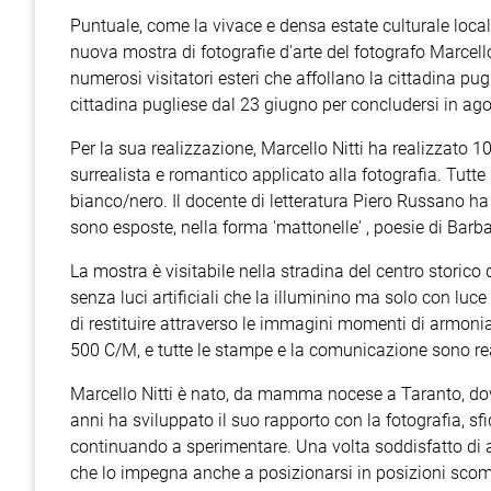
Puntuale, come la vivace e densa estate culturale locale,
nuova mostra di fotografie d'arte del fotografo Marcello
numerosi visitatori esteri che affollano la cittadina pug
cittadina pugliese dal 23 giugno per concludersi in ago
Per la sua realizzazione, Marcello Nitti ha realizzato 1
surrealista e romantico applicato alla fotografia. Tutte 
bianco/nero. Il docente di letteratura Piero Russano ha
sono esposte, nella forma 'mattonelle' , poesie di Barb
La mostra è visitabile nella stradina del centro storico 
senza luci artificiali che la illuminino ma solo con luce n
di restituire attraverso le immagini momenti di armonia 
500 C/M, e tutte le stampe e la comunicazione sono re
Marcello Nitti è nato, da mamma nocese a Taranto, dove
anni ha sviluppato il suo rapporto con la fotografia, sf
continuando a sperimentare. Una volta soddisfatto di a
che lo impegna anche a posizionarsi in posizioni scomo