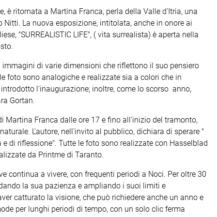
 è ritornata a Martina Franca, perla della Valle d'Itria, una
 Nitti. La nuova esposizione, intitolata, anche in onore ai
liese, "SURREALISTIC LIFE", ( vita surrealista) è aperta nella
sto.
0 immagini di varie dimensioni che riflettono il suo pensiero
le foto sono analogiche e realizzate sia a colori che in
 introdotto l'inaugurazione; inoltre, come lo scorso anno,
ara Gortan.
di Martina Franca dalle ore 17 e fino all'inizio del tramonto,
aturale. L'autore, nell'invito al pubblico, dichiara di sperare "
e di riflessione". Tutte le foto sono realizzate con Hasselblad
alizzate da Printme di Taranto.
 continua a vivere, con frequenti periodi a Noci. Per oltre 30
idando la sua pazienza e ampliando i suoi limiti e
ver catturato la visione, che può richiedere anche un anno e
de per lunghi periodi di tempo, con un solo clic ferma