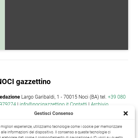
NOCI gazzettino
edazione
Largo Garibaldi, 1 - 70015 Noci (BA) tel.
+39 080
979274
|
info@nocigazzettino.it
Contatti
|
Archivio
Gestisci Consenso
le migliori esperienze, utilizziamo tecnologie come i cookie per memorizzare
alle informazioni del dispositivo. Il consenso a queste tecnologie ci
i elaborare dati come il comportamento di navigazione o ID unici su questo