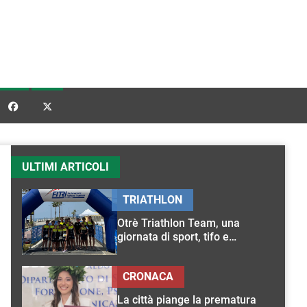


ULTIMI ARTICOLI
TRIATHLON
Otrè Triathlon Team, una
giornata di sport, tifo e
condivisione
CRONACA
La città piange la prematura