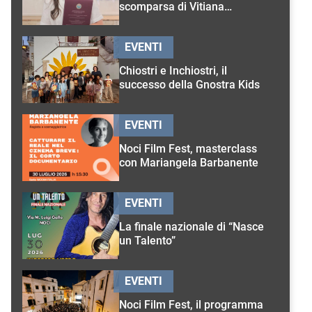
scomparsa di Vitiana
D’Onghia
EVENTI
Chiostri e Inchiostri, il
successo della Gnostra Kids
EVENTI
Noci Film Fest, masterclass
con Mariangela Barbanente
EVENTI
La finale nazionale di “Nasce
un Talento”
EVENTI
Noci Film Fest, il programma