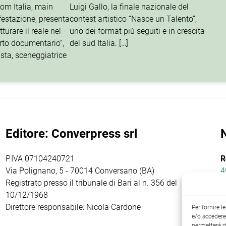
om Italia, main
Luigi Gallo, la finale nazionale del
festazione, presenta
contest artistico “Nasce un Talento”,
turare il reale nel
uno dei format più seguiti e in crescita
orto documentario”,
del sud Italia. […]
ista, sceneggiatrice
Editore: Converpress srl
P.IVA 07104240721
R
Via Polignano, 5 - 70014 Conversano (BA)
4
Registrato presso il tribunale di Bari al n. 356 del
10/12/1968
Direttore responsabile: Nicola Cardone
Per fornire 
e/o accedere 
permetterà d