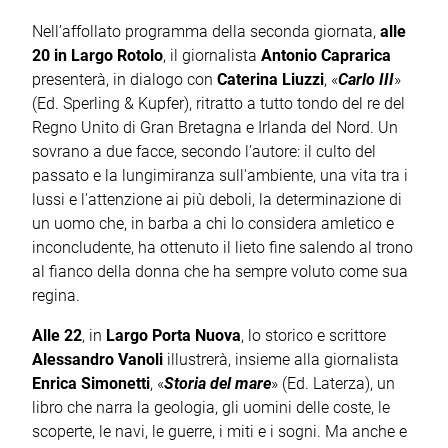
Nell’affollato programma della seconda giornata,
alle
20 in Largo Rotolo
, il giornalista
Antonio Caprarica
presenterà, in dialogo con
Caterina Liuzzi
, «
Carlo III
»
(Ed. Sperling & Kupfer), ritratto a tutto tondo del re del
Regno Unito di Gran Bretagna e Irlanda del Nord. Un
sovrano a due facce, secondo l’autore: il culto del
passato e la lungimiranza sull'ambiente, una vita tra i
lussi e l'attenzione ai più deboli, la determinazione di
un uomo che, in barba a chi lo considera amletico e
inconcludente, ha ottenuto il lieto fine salendo al trono
al fianco della donna che ha sempre voluto come sua
regina.
Alle 22
, in
Largo Porta Nuova
, lo storico e scrittore
Alessandro Vanoli
illustrerà, insieme alla giornalista
Enrica Simonetti
, «
Storia del mare
» (Ed. Laterza), un
libro che narra la geologia, gli uomini delle coste, le
scoperte, le navi, le guerre, i miti e i sogni. Ma anche e