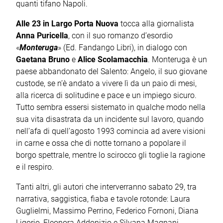
quanti tifano Napoli.
Alle 23 in Largo Porta Nuova
tocca alla giornalista
Anna Puricella
, con il suo romanzo d’esordio
«
Monteruga
» (Ed. Fandango Libri), in dialogo con
Gaetana Bruno
e
Alice Scolamacchia
. Monteruga è un
paese abbandonato del Salento: Angelo, il suo giovane
custode, se n’è andato a vivere lì da un paio di mesi,
alla ricerca di solitudine e pace e un impiego sicuro.
Tutto sembra essersi sistemato in qualche modo nella
sua vita disastrata da un incidente sul lavoro, quando
nell’afa di quell’agosto 1993 comincia ad avere visioni
in carne e ossa che di notte tornano a popolare il
borgo spettrale, mentre lo scirocco gli toglie la ragione
e il respiro.
Tanti altri, gli autori che interverranno sabato 29, tra
narrativa, saggistica, fiaba e tavole rotonde: Laura
Guglielmi, Massimo Perrino, Federico Fornoni, Diana
Ligorio, Eleonora Addonizio e Silvana Magnani,