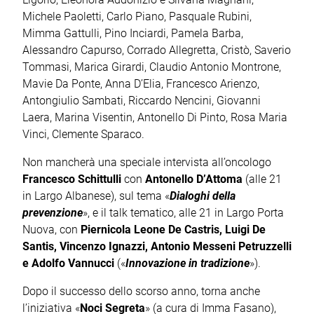
Michele Paoletti, Carlo Piano, Pasquale Rubini,
Mimma Gattulli, Pino Inciardi, Pamela Barba,
Alessandro Capurso, Corrado Allegretta, Cristò, Saverio
Tommasi, Marica Girardi, Claudio Antonio Montrone,
Mavie Da Ponte, Anna D’Elia, Francesco Arienzo,
Antongiulio Sambati, Riccardo Nencini, Giovanni
Laera, Marina Visentin, Antonello Di Pinto, Rosa Maria
Vinci, Clemente Sparaco.
Non mancherà una speciale intervista all’oncologo
Francesco Schittulli
con
Antonello D’Attoma
(alle 21
in Largo Albanese), sul tema «
Dialoghi della
prevenzione
», e il talk tematico, alle 21 in Largo Porta
Nuova, con
Piernicola Leone De Castris, Luigi De
Santis, Vincenzo Ignazzi, Antonio Messeni Petruzzelli
e Adolfo Vannucci
(«
Innovazione in tradizione
»).
Dopo il successo dello scorso anno, torna anche
l’iniziativa «
Noci Segreta
» (a cura di Imma Fasano),