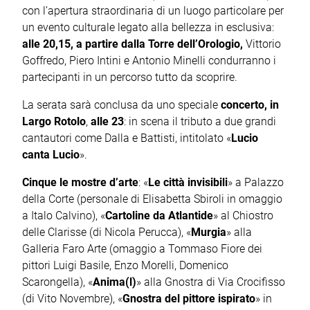
con l’apertura straordinaria di un luogo particolare per
un evento culturale legato alla bellezza in esclusiva:
alle 20,15, a partire dalla Torre dell’Orologio,
Vittorio
Goffredo, Piero Intini e Antonio Minelli condurranno i
partecipanti in un percorso tutto da scoprire.
La serata sarà conclusa da uno speciale
concerto, in
Largo Rotolo
,
alle 23
: in scena il tributo a due grandi
cantautori come Dalla e Battisti, intitolato «
Lucio
canta Lucio
».
Cinque le mostre d’arte
: «
Le città invisibili
» a Palazzo
della Corte (personale di Elisabetta Sbiroli in omaggio
a Italo Calvino), «
Cartoline da Atlantide
» al Chiostro
delle Clarisse (di Nicola Perucca), «
Murgia
» alla
Galleria Faro Arte (omaggio a Tommaso Fiore dei
pittori Luigi Basile, Enzo Morelli, Domenico
Scarongella), «
Anima(l)
» alla Gnostra di Via Crocifisso
(di Vito Novembre), «
Gnostra del pittore ispirato
» in