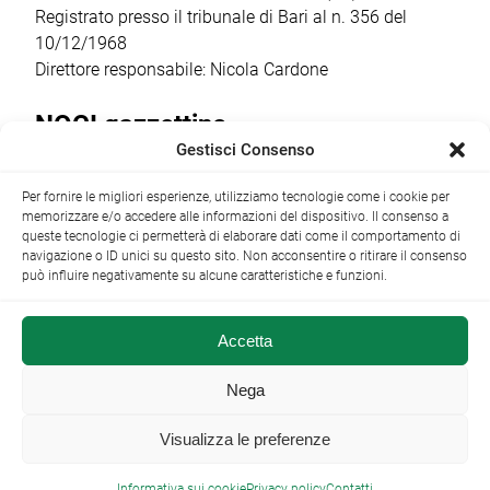
sceneggiatrice […]
Registrato presso il tribunale di Bari al n. 356 del
10/12/1968
Direttore responsabile: Nicola Cardone
NOCI gazzettino
Gestisci Consenso
Redazione
Largo Garibaldi, 1 - 70015 Noci (BA) tel.
Per fornire le migliori esperienze, utilizziamo tecnologie come i cookie per
+39 080 4979274
|
info@nocigazzettino.it
Contatti
|
memorizzare e/o accedere alle informazioni del dispositivo. Il consenso a
Archivio
queste tecnologie ci permetterà di elaborare dati come il comportamento di
navigazione o ID unici su questo sito. Non acconsentire o ritirare il consenso
può influire negativamente su alcune caratteristiche e funzioni.
Accetta
NOCI gazzettino.it ©2014 •
Note Legali
Nega
Visualizza le preferenze

Informativa sui cookie
Privacy policy
Contatti