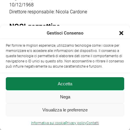
10/12/1968
Direttore responsabile: Nicola Cardone
NOCI gazzettino
Gestisci Consenso
Redazione
Largo Garibaldi, 1 - 70015 Noci (BA) tel.
Per fornire le migliori esperienze, utilizziamo tecnologie come i cookie per
+39 080 4979274
|
info@nocigazzettino.it
Contatti
|
memorizzare e/o accedere alle informazioni del dispositivo. Il consenso a
Archivio
queste tecnologie ci permetterà di elaborare dati come il comportamento di
navigazione o ID unici su questo sito. Non acconsentire o ritirare il consenso
può influire negativamente su alcune caratteristiche e funzioni.
Accetta
NOCI gazzettino.it ©2014 •
Note Legali
Nega
Visualizza le preferenze

Informativa sui cookie
Privacy policy
Contatti