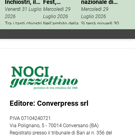
Inchiostri, il
Fest,
nazionale di
successo
masterclass
“Nasce un
Venerdì 31 Luglio
Mercoledì 29
Mercoledì 29
della Gnostra
con
Talento”
2026
Luglio 2026
Luglio 2026
Kids
Tra i tanti chiostri,
Mariangela
Nell’ambito della
Si terrà giovedì 30
palazzi e piazze
13ª edizione del
luglio, in via M.
Barbanente
coinvolte
Noci Film Fest,
Luigi Gallo, la
nell’edizione
Woom Italia,
finale nazionale
2026 di Chiostri e
main partner
del contest
Inchiostri, la
della
artistico “Nasce
Gnostra Kids
manifestazione,
un Talento”, uno
merita un plauso
presenta la
dei format più
particolare perché
masterclass
seguiti e in
palcoscenico di
“Catturare il reale
crescita del sud
un percorso che
nel cinema breve:
Italia. […]
Editore: Converpress srl
ha coinvolto
il corto
autori, […]
documentario”,
condotta dalla
P.IVA 07104240721
regista,
Via Polignano, 5 - 70014 Conversano (BA)
sceneggiatrice […]
Registrato presso il tribunale di Bari al n. 356 del