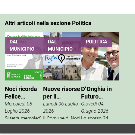
Altri articoli nella sezione Politica
DAL
DAL
POLITICA
MUNICIPIO
MUNICIPIO
Noci ricorda
Nuove risorse
D’Onghia in
Felice
per il
Futuro
Laforgia, il
potenziamento
Nazionale:
Mercoledì 08
Lunedì 06 Luglio
Giovedì 04
parco giochi
dell’info point
Vannacci è la
Luglio 2026
2026
Giugno 2026
di via Siciliani
Si terrà mercoledì
turistico
Il Comune di Noci
vera destra
Lo scorso 24
15 luglio, alle ore
è tra i beneficiari
aprile, la
porterà il suo
19, al Parco
della misura
segreteria
nome