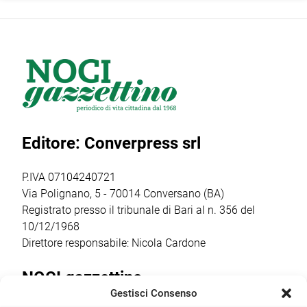
Giochi di via
regionale
nazionale del
Tommaso
dedicata al
movimento
Siciliani, la
rafforzamento
politico Futuro
cerimonia di
della rete degli
Nazionale del
intitolazione
info point
generale Roberto
dell’area a Felice
turistici.
Vannacci, ha
Laforgia, già
Attraverso
inviato a Onofrio
sindaco di Noci e
l’avviso POC
D’Onghia la
Editore: Converpress srl
figura
2021-2027, il
ratifica per il
significativa […]
Comune ha
presidio in loco:
ottenuto un
Comitato
P.IVA 07104240721
finanziamento […]
Costituente […]
Via Polignano, 5 - 70014 Conversano (BA)
Registrato presso il tribunale di Bari al n. 356 del
10/12/1968
Direttore responsabile: Nicola Cardone
NOCI gazzettino
Gestisci Consenso