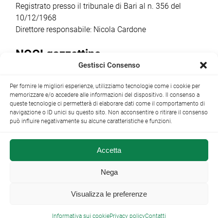
Registrato presso il tribunale di Bari al n. 356 del
10/12/1968
Direttore responsabile: Nicola Cardone
NOCI gazzettino
Gestisci Consenso
Redazione
Largo Garibaldi, 1 - 70015 Noci (BA) tel.
Per fornire le migliori esperienze, utilizziamo tecnologie come i cookie per
+39 080 4979274
|
info@nocigazzettino.it
Contatti
|
memorizzare e/o accedere alle informazioni del dispositivo. Il consenso a
Archivio
queste tecnologie ci permetterà di elaborare dati come il comportamento di
navigazione o ID unici su questo sito. Non acconsentire o ritirare il consenso
può influire negativamente su alcune caratteristiche e funzioni.
Accetta
NOCI gazzettino.it ©2014 •
Note Legali
Nega
Visualizza le preferenze

Informativa sui cookie
Privacy policy
Contatti