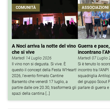
COMUNITÀ
ASSOCIAZIONI
A Noci arriva la notte del vino
Guerra e pace,
che si vive
incontrano l’A
Martedì 14 Luglio 2026
Martedì 07 Luglio
Il vino non si degusta. Si vive. È
Si è tenuto lo sco
questo il concept della Festa W’Heart!
incontro tra l’ANPI 
2026, l’evento firmato Cantine
squadriglia Antilop
Barsento che venerdì 17 luglio, a
del gruppo Scout P
partire dalle ore 20.30, trasformerà gli
parlare di guerra e 
spazi della cantina […]