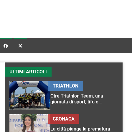


ULTIMI ARTICOLI
TRIATHLON
Otrè Triathlon Team, una
giornata di sport, tifo e
condivisione
CRONACA
La città piange la prematura