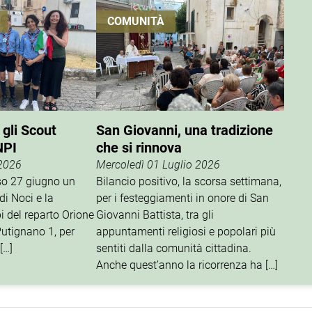
COMUNITÀ
 gli Scout
San Giovanni, una tradizione
NPI
che si rinnova
 2026
Mercoledì 01 Luglio 2026
rso 27 giugno un
Bilancio positivo, la scorsa settimana,
di Noci e la
per i festeggiamenti in onore di San
i del reparto Orione
Giovanni Battista, tra gli
utignano 1, per
appuntamenti religiosi e popolari più
[…]
sentiti dalla comunità cittadina.
Anche quest’anno la ricorrenza ha […]