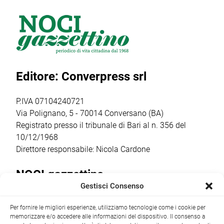
2026, l’evento
Antilopi del
Giovanni Battista,
firmato Cantine
reparto Orione del
tra gli
Barsento che
gruppo Scout
appuntamenti
venerdì 17 luglio,
Putignano 1, per
religiosi e
a partire dalle ore
parlare di guerra
popolari più
20.30,
e […]
sentiti dalla
Editore: Converpress srl
trasformerà gli
comunità
spazi della
cittadina. Anche
cantina […]
quest’anno la
P.IVA 07104240721
ricorrenza ha […]
Via Polignano, 5 - 70014 Conversano (BA)
Registrato presso il tribunale di Bari al n. 356 del
10/12/1968
Direttore responsabile: Nicola Cardone
NOCI gazzettino
Gestisci Consenso
Redazione
Largo Garibaldi, 1 - 70015 Noci (BA) tel.
Per fornire le migliori esperienze, utilizziamo tecnologie come i cookie per
+39 080 4979274
|
info@nocigazzettino.it
Contatti
|
memorizzare e/o accedere alle informazioni del dispositivo. Il consenso a
Archivio