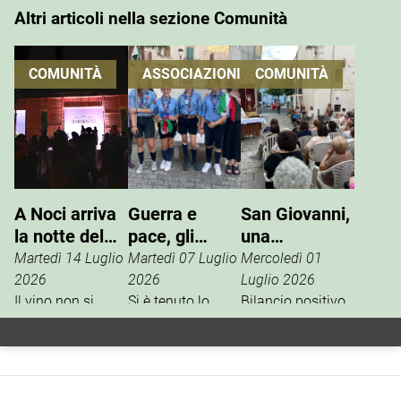
Altri articoli nella sezione Comunità
COMUNITÀ
ASSOCIAZIONI
COMUNITÀ
A Noci arriva
Guerra e
San Giovanni,
la notte del
pace, gli
una
vino che si
Scout
tradizione che
Martedì 14 Luglio
Martedì 07 Luglio
Mercoledì 01
vive
incontrano
si rinnova
2026
2026
Luglio 2026
Il vino non si
l’ANPI
Si è tenuto lo
Bilancio positivo,
degusta. Si vive.
scorso 27 giugno
la scorsa
È questo il
un incontro tra
settimana, per i
concept della
l’ANPI di Noci e la
festeggiamenti in
Festa W’Heart!
squadriglia
onore di San