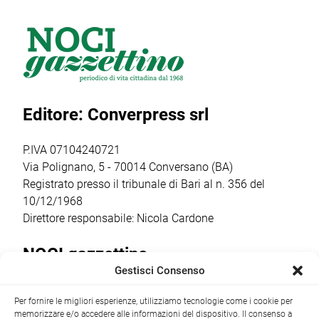
2026, l’evento
Antilopi del
Giovanni Battista,
firmato Cantine
reparto Orione del
tra gli
Barsento che
gruppo Scout
appuntamenti
venerdì 17 luglio,
Putignano 1, per
religiosi e
a partire dalle ore
parlare di guerra
popolari più
20.30,
e […]
sentiti dalla
Editore: Converpress srl
trasformerà gli
comunità
spazi della
cittadina. Anche
cantina […]
quest’anno la
P.IVA 07104240721
ricorrenza ha […]
Via Polignano, 5 - 70014 Conversano (BA)
Registrato presso il tribunale di Bari al n. 356 del
10/12/1968
Direttore responsabile: Nicola Cardone
NOCI gazzettino
Gestisci Consenso
Redazione
Largo Garibaldi, 1 - 70015 Noci (BA) tel.
Per fornire le migliori esperienze, utilizziamo tecnologie come i cookie per
+39 080 4979274
|
info@nocigazzettino.it
Contatti
|
memorizzare e/o accedere alle informazioni del dispositivo. Il consenso a