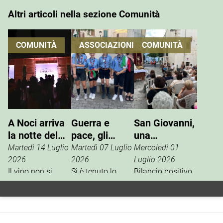
Altri articoli nella sezione Comunità
COMUNITÀ
ASSOCIAZIONI
COMUNITÀ
A Noci arriva
Guerra e
San Giovanni,
la notte del
pace, gli
una
vino che si
Scout
tradizione che
Martedì 14 Luglio
Martedì 07 Luglio
Mercoledì 01
vive
incontrano
si rinnova
2026
2026
Luglio 2026
Il vino non si
l’ANPI
Si è tenuto lo
Bilancio positivo,
degusta. Si vive.
scorso 27 giugno
la scorsa
È questo il
un incontro tra
settimana, per i
concept della
l’ANPI di Noci e la
festeggiamenti in
Festa W’Heart!
squadriglia
onore di San