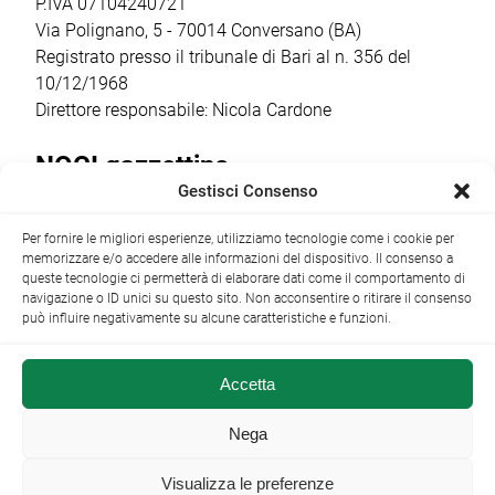
cantina […]
quest’anno la
P.IVA 07104240721
ricorrenza ha […]
Via Polignano, 5 - 70014 Conversano (BA)
Registrato presso il tribunale di Bari al n. 356 del
10/12/1968
Direttore responsabile: Nicola Cardone
NOCI gazzettino
Gestisci Consenso
Redazione
Largo Garibaldi, 1 - 70015 Noci (BA) tel.
Per fornire le migliori esperienze, utilizziamo tecnologie come i cookie per
+39 080 4979274
|
info@nocigazzettino.it
Contatti
|
memorizzare e/o accedere alle informazioni del dispositivo. Il consenso a
Archivio
queste tecnologie ci permetterà di elaborare dati come il comportamento di
navigazione o ID unici su questo sito. Non acconsentire o ritirare il consenso
può influire negativamente su alcune caratteristiche e funzioni.
Accetta
NOCI gazzettino.it ©2014 •
Note Legali
Nega
Visualizza le preferenze