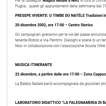
Per la rassegna
'Magico Natale a Noci'
a cura di Confa
Puglia… questi gli appuntamenti della settimana dal 1
PRESEPE VIVENTE: U TIMBE DU NATÉLE Tradizioni i
20 dicembre 2002, ore 17:00 – Centro Storico
Gli zampognari gireranno per le vie del paese annunciano
tenente Rotolo e Via Pentimi. Dialoghi e scene di un t
Noci in collaborazione con l’associazione Scuola Oltre 
MUSICA ITINERANTE
22 dicembre, a partire dalle ore 17:00 – Zona Cappuc
La Babbo Natale band accompagnata da giocolieri allie
LABORATORIO DIDATTICO “LA FALEGNAMERIA DI 