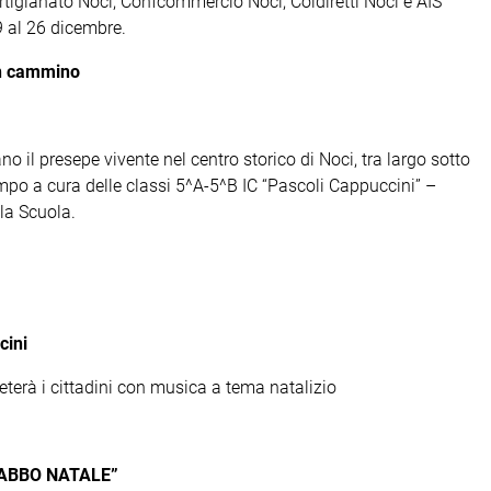
rtigianato Noci, Confcommercio Noci, Coldiretti Noci e AIS
9 al 26 dicembre.
n cammino
 il presepe vivente nel centro storico di Noci, tra largo sotto
empo a cura delle classi 5^A-5^B IC “Pascoli Cappuccini” –
la Scuola.
cini
terà i cittadini con musica a tema natalizio
BABBO NATALE”