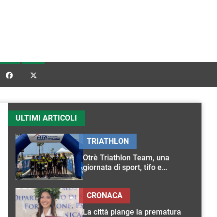


ULTIMI ARTICOLI
TRIATHLON
Otrè Triathlon Team, una
giornata di sport, tifo e
condivisione
CRONACA
La città piange la prematura