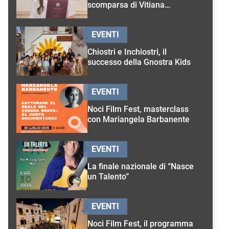
scomparsa di Vitiana
D’Onghia
EVENTI
Chiostri e Inchiostri, il
successo della Gnostra Kids
EVENTI
Noci Film Fest, masterclass
con Mariangela Barbanente
EVENTI
La finale nazionale di “Nasce
un Talento”
EVENTI
Noci Film Fest, il programma