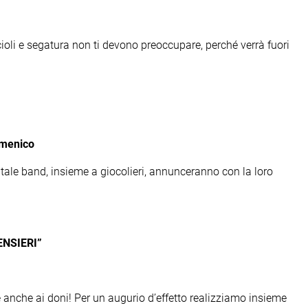
cioli e segatura non ti devono preoccupare, perché verrà fuori
omenico
ale band, insieme a giocolieri, annunceranno con la loro
NSIERI”
e anche ai doni! Per un augurio d’effetto realizziamo insieme