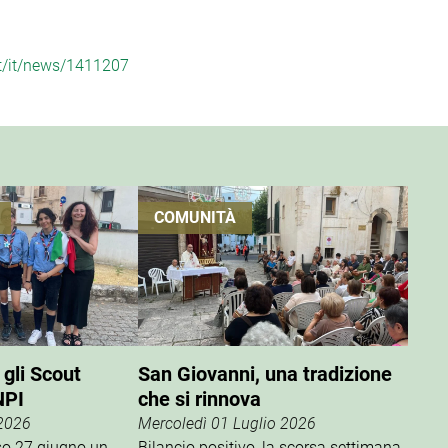
it/it/news/1411207
COMUNITÀ
 gli Scout
San Giovanni, una tradizione
NPI
che si rinnova
 2026
Mercoledì 01 Luglio 2026
rso 27 giugno un
Bilancio positivo, la scorsa settimana,