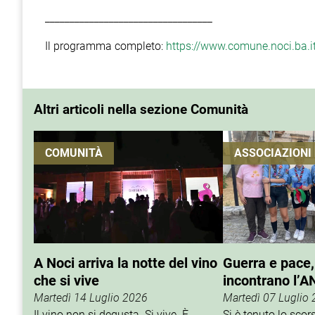
__________________________________
Il programma completo:
https://www.comune.noci.ba.
Altri articoli nella sezione Comunità
COMUNITÀ
ASSOCIAZIONI
A Noci arriva la notte del vino
Guerra e pace,
che si vive
incontrano l’A
Martedì 14 Luglio 2026
Martedì 07 Luglio
Il vino non si degusta. Si vive. È
Si è tenuto lo sco