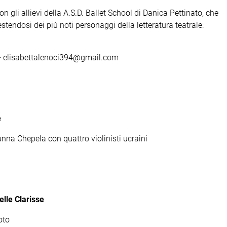
on gli allievi della A.S.D. Ballet School di Danica Pettinato, che
estendosi dei più noti personaggi della letteratura teatrale:
4 – elisabettalenoci394@gmail.com
e
anna Chepela con quattro violinisti ucraini
elle Clarisse
oto