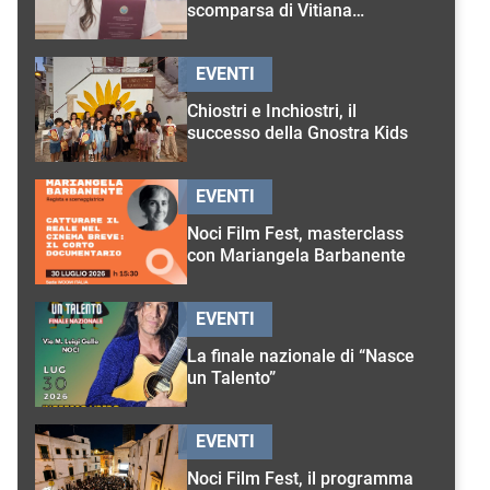
scomparsa di Vitiana
D’Onghia
EVENTI
Chiostri e Inchiostri, il
successo della Gnostra Kids
EVENTI
Noci Film Fest, masterclass
con Mariangela Barbanente
EVENTI
La finale nazionale di “Nasce
un Talento”
EVENTI
Noci Film Fest, il programma