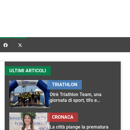


ULTIMI ARTICOLI
TRIATHLON
Otrè Triathlon Team, una
giornata di sport, tifo e
condivisione
CRONACA
La città piange la prematura