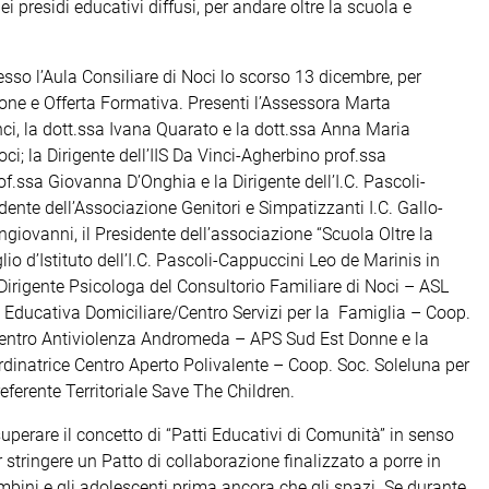
ei presidi educativi diffusi, per andare oltre la scuola e
esso l’Aula Consiliare di Noci lo scorso 13 dicembre, per
zione e Offerta Formativa. Presenti l’Assessora Marta
inci, la dott.ssa Ivana Quarato e la dott.ssa Anna Maria
i; la Dirigente dell’IIS Da Vinci-Agherbino prof.ssa
of.ssa Giovanna D’Onghia e la Dirigente dell’I.C. Pascoli-
dente dell’Associazione Genitori e Simpatizzanti I.C. Gallo-
giovanni, il Presidente dell’associazione “Scuola Oltre la
o d’Istituto dell’I.C. Pascoli-Cappuccini Leo de Marinis in
 Dirigente Psicologa del Consultorio Familiare di Noci – ASL
o Educativa Domiciliare/Centro Servizi per la Famiglia – Coop.
Centro Antiviolenza Andromeda – APS Sud Est Donne e la
rdinatrice Centro Aperto Polivalente – Coop. Soc. Soleluna per
, referente Territoriale Save The Children.
 superare il concetto di “Patti Educativi di Comunità” in senso
stringere un Patto di collaborazione finalizzato a porre in
mbini e gli adolescenti prima ancora che gli spazi. Se durante