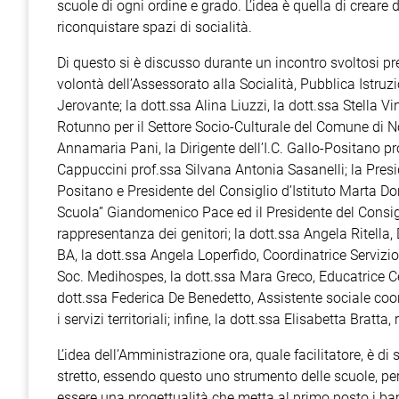
scuole di ogni ordine e grado. L’idea è quella di creare d
riconquistare spazi di socialità.
Di questo si è discusso durante un incontro svoltosi pr
volontà dell’Assessorato alla Socialità, Pubblica Istru
Jerovante; la dott.ssa Alina Liuzzi, la dott.ssa Stella V
Rotunno per il Settore Socio-Culturale del Comune di Noc
Annamaria Pani, la Dirigente dell’I.C. Gallo-Positano pr
Cappuccini prof.ssa Silvana Antonia Sasanelli; la Presi
Positano e Presidente del Consiglio d’Istituto Marta Don
Scuola” Giandomenico Pace ed il Presidente del Consigli
rappresentanza dei genitori; la dott.ssa Angela Ritella,
BA, la dott.ssa Angela Loperfido, Coordinatrice Servizi
Soc. Medihospes, la dott.ssa Mara Greco, Educatrice 
dott.ssa Federica De Benedetto, Assistente sociale coo
i servizi territoriali; infine, la dott.ssa Elisabetta Bratta
L’idea dell’Amministrazione ora, quale facilitatore, è di
stretto, essendo questo uno strumento delle scuole, per 
essere una progettualità che metta al primo posto i ba