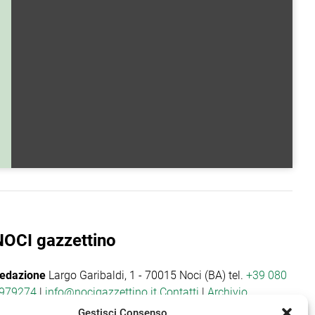
NOCI gazzettino
edazione
Largo Garibaldi, 1 - 70015 Noci (BA) tel.
+39 080
979274
|
info@nocigazzettino.it
Contatti
|
Archivio
Gestisci Consenso