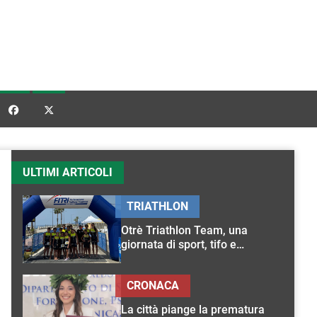


ULTIMI ARTICOLI
TRIATHLON
Otrè Triathlon Team, una
giornata di sport, tifo e
condivisione
CRONACA
La città piange la prematura