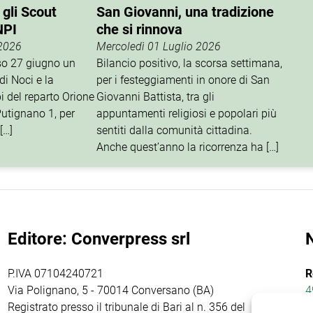
 gli Scout
San Giovanni, una tradizione
NPI
che si rinnova
 2026
Mercoledì 01 Luglio 2026
rso 27 giugno un
Bilancio positivo, la scorsa settimana,
di Noci e la
per i festeggiamenti in onore di San
i del reparto Orione
Giovanni Battista, tra gli
utignano 1, per
appuntamenti religiosi e popolari più
[…]
sentiti dalla comunità cittadina.
Anche quest’anno la ricorrenza ha […]
Editore: Converpress srl
P.IVA 07104240721
R
Via Polignano, 5 - 70014 Conversano (BA)
4
Registrato presso il tribunale di Bari al n. 356 del