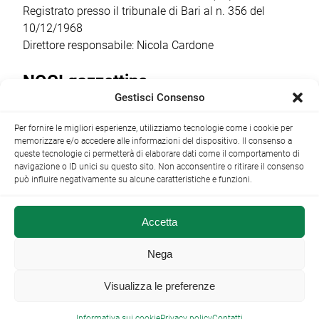
Registrato presso il tribunale di Bari al n. 356 del
10/12/1968
Direttore responsabile: Nicola Cardone
NOCI gazzettino
Gestisci Consenso
Redazione
Largo Garibaldi, 1 - 70015 Noci (BA) tel.
Per fornire le migliori esperienze, utilizziamo tecnologie come i cookie per
+39 080 4979274
|
info@nocigazzettino.it
Contatti
|
memorizzare e/o accedere alle informazioni del dispositivo. Il consenso a
Archivio
queste tecnologie ci permetterà di elaborare dati come il comportamento di
navigazione o ID unici su questo sito. Non acconsentire o ritirare il consenso
può influire negativamente su alcune caratteristiche e funzioni.
Accetta
NOCI gazzettino.it ©2014 •
Note Legali
Nega
Visualizza le preferenze

Informativa sui cookie
Privacy policy
Contatti