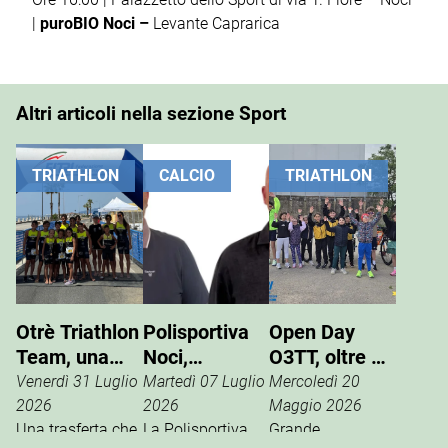
|
puroBIO Noci –
Levante Caprarica
Altri articoli nella sezione Sport
TRIATHLON
CALCIO
TRIATHLON
Otrè Triathlon
Polisportiva
Open Day
Team, una
Noci,
O3TT, oltre 50
giornata di
Giuseppe
bambini al
Venerdì 31 Luglio
Martedì 07 Luglio
Mercoledì 20
sport, tifo e
Pinto nuovo
Foro Boario
2026
2026
Maggio 2026
condivisione
Una trasferta che
presidente
La Polisportiva
Grande