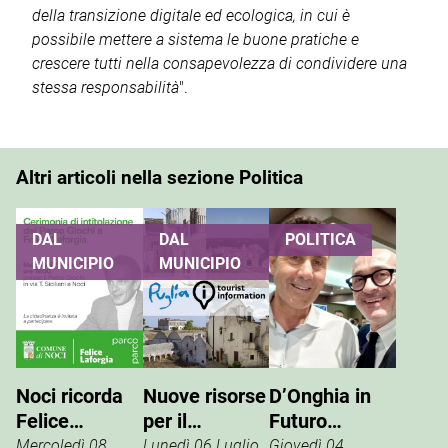
della transizione digitale ed ecologica, in cui è
possibile mettere a sistema le buone pratiche e
crescere tutti nella consapevolezza di condividere una
stessa responsabilità
".
Altri articoli nella sezione Politica
DAL
DAL
POLITICA
MUNICIPIO
MUNICIPIO
Noci ricorda
Nuove risorse
D’Onghia in
Felice
per il
Futuro
Laforgia, il
potenziamento
Nazionale:
Mercoledì 08
Lunedì 06 Luglio
Giovedì 04