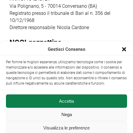
finanziamento […]
Costituente […]
Via Polignano, 5 - 70014 Conversano (BA)
Registrato presso il tribunale di Bari al n. 356 del
10/12/1968
Direttore responsabile: Nicola Cardone
NOCI gazzettino
Gestisci Consenso
Redazione
Largo Garibaldi, 1 - 70015 Noci (BA) tel.
Per fornire le migliori esperienze, utilizziamo tecnologie come i cookie per
+39 080 4979274
|
info@nocigazzettino.it
Contatti
|
memorizzare e/o accedere alle informazioni del dispositivo. Il consenso a
Archivio
queste tecnologie ci permetterà di elaborare dati come il comportamento di
navigazione o ID unici su questo sito. Non acconsentire o ritirare il consenso
può influire negativamente su alcune caratteristiche e funzioni.
Accetta
NOCI gazzettino.it ©2014 •
Note Legali
Nega
Visualizza le preferenze