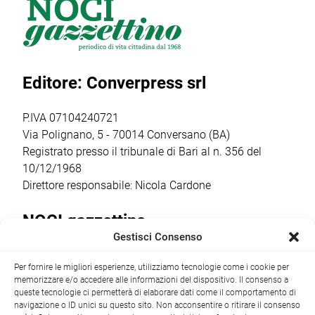
intitolazione
info point
generale Roberto
dell’area a Felice
turistici.
Vannacci, ha
Laforgia, già
Attraverso
inviato a Onofrio
sindaco di Noci e
l’avviso POC
D’Onghia la
Editore: Converpress srl
figura
2021-2027, il
ratifica per il
significativa […]
Comune ha
presidio in loco:
ottenuto un
Comitato
P.IVA 07104240721
finanziamento […]
Costituente […]
Via Polignano, 5 - 70014 Conversano (BA)
Registrato presso il tribunale di Bari al n. 356 del
10/12/1968
Direttore responsabile: Nicola Cardone
NOCI gazzettino
Gestisci Consenso
Redazione
Largo Garibaldi, 1 - 70015 Noci (BA) tel.
Per fornire le migliori esperienze, utilizziamo tecnologie come i cookie per
+39 080 4979274
|
info@nocigazzettino.it
Contatti
|
memorizzare e/o accedere alle informazioni del dispositivo. Il consenso a
Archivio
queste tecnologie ci permetterà di elaborare dati come il comportamento di
navigazione o ID unici su questo sito. Non acconsentire o ritirare il consenso