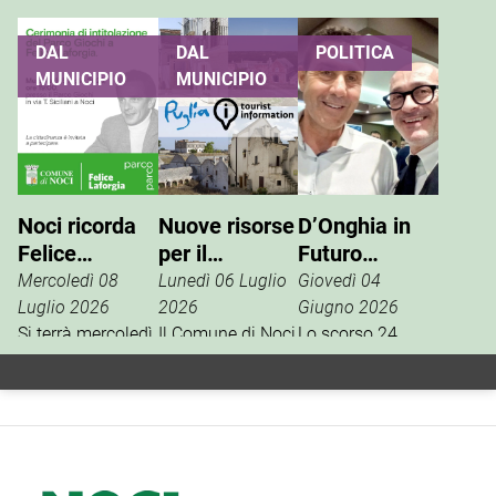
DAL
DAL
POLITICA
MUNICIPIO
MUNICIPIO
Noci ricorda
Nuove risorse
D’Onghia in
Felice
per il
Futuro
Laforgia, il
potenziamento
Nazionale:
Mercoledì 08
Lunedì 06 Luglio
Giovedì 04
parco giochi
dell’info point
Vannacci è la
Luglio 2026
2026
Giugno 2026
di via Siciliani
Si terrà mercoledì
turistico
Il Comune di Noci
vera destra
Lo scorso 24
15 luglio, alle ore
è tra i beneficiari
aprile, la
porterà il suo
19, al Parco
della misura
segreteria
nome
Giochi di via
regionale
nazionale del
Tommaso
dedicata al
movimento
Siciliani, la
rafforzamento
politico Futuro
cerimonia di
della rete degli
Nazionale del