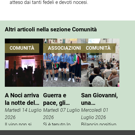
atteso dai tanti fedeli e devoti nocesi.
Altri articoli nella sezione Comunità
COMUNITÀ
ASSOCIAZIONI
COMUNITÀ
A Noci arriva
Guerra e
San Giovanni,
la notte del
pace, gli
una
vino che si
Scout
tradizione che
Martedì 14 Luglio
Martedì 07 Luglio
Mercoledì 01
vive
incontrano
si rinnova
2026
2026
Luglio 2026
Il vino non si
l’ANPI
Si è tenuto lo
Bilancio positivo,
degusta. Si vive.
scorso 27 giugno
la scorsa